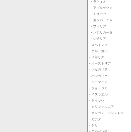
- ラツィオ
- アブルッツォ
- モリーゼ
- カンパーニャ
- プーリア
- バジリカータ
- シチリア
- スペイン->
- ポルトガル
- イギリス
- オーストリア
- ブルガリア
- ハンガリー
- ルーマニア
- ジョージア
- イスラエル
- ドイツ->
- カリフォルニア
- オレゴン・ワシントン
- カナダ
- チリ
- アルゼンチン