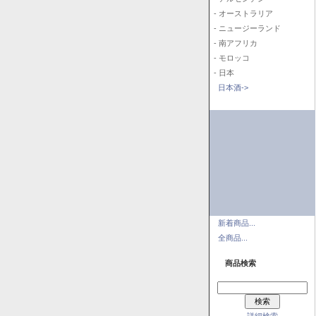
- オーストラリア
- ニュージーランド
- 南アフリカ
- モロッコ
- 日本
日本酒->
新着商品...
全商品...
商品検索
詳細検索