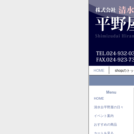
HOME
shopのト
Menu
HOME
清水台平野屋の日々
イベント案内
おすすめの商品
カートを見る