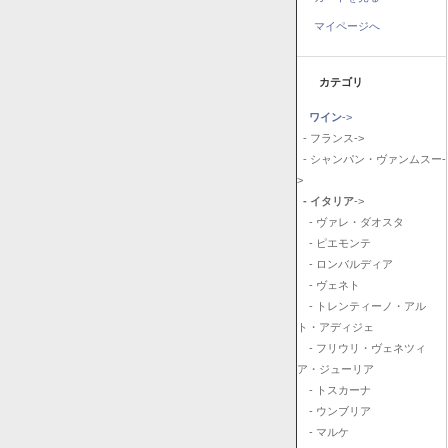
マイページへ
カテゴリ
ワイン
->
- フランス->
- シャンパン・ヴァンムスー-
>
- イタリア
->
- ヴァレ・ダオスタ
- ピエモンテ
- ロンバルディア
- ヴェネト
- トレンティーノ・アル
ト・アディジェ
- フリウリ・ヴェネツィ
ア・ジューリア
- トスカーナ
- ウンブリア
- マルケ