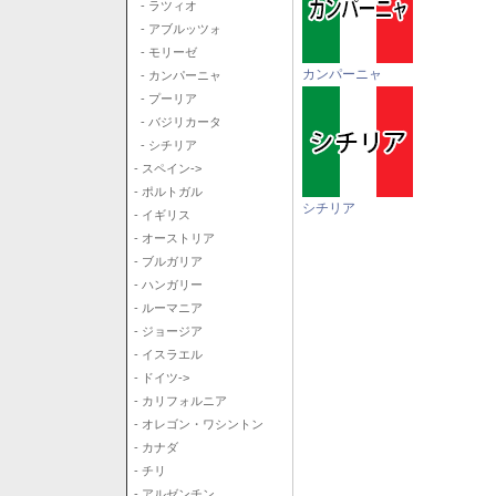
- ラツィオ
- アブルッツォ
- モリーゼ
カンパーニャ
- カンパーニャ
- プーリア
- バジリカータ
- シチリア
- スペイン->
- ポルトガル
シチリア
- イギリス
- オーストリア
- ブルガリア
- ハンガリー
- ルーマニア
- ジョージア
- イスラエル
- ドイツ->
- カリフォルニア
- オレゴン・ワシントン
- カナダ
- チリ
- アルゼンチン