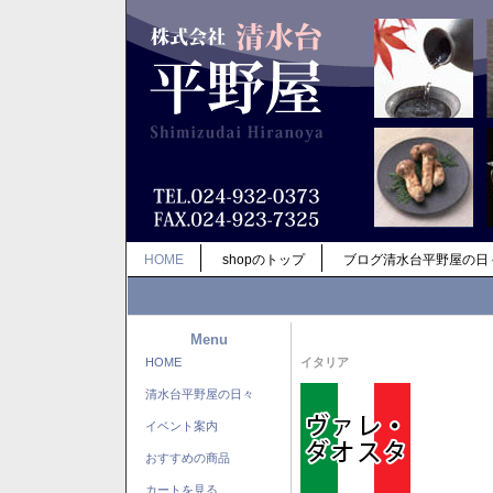
HOME
shopのトップ
ブログ清水台平野屋の日
Menu
HOME
イタリア
清水台平野屋の日々
イベント案内
おすすめの商品
カートを見る