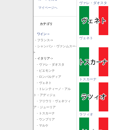
ヴァレ・ダオスタ
マイページへ
カテゴリ
ワイン
->
ヴェネト
- フランス->
- シャンパン・ヴァンムスー-
>
- イタリア
->
- ヴァレ・ダオスタ
- ピエモンテ
- ロンバルディア
トスカーナ
- ヴェネト
- トレンティーノ・アル
ト・アディジェ
- フリウリ・ヴェネツィ
ア・ジューリア
- トスカーナ
ラツィオ
- ウンブリア
- マルケ