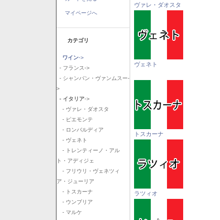
ヴァレ・ダオスタ
マイページへ
カテゴリ
ワイン
->
ヴェネト
- フランス->
- シャンパン・ヴァンムスー-
>
- イタリア
->
- ヴァレ・ダオスタ
- ピエモンテ
- ロンバルディア
トスカーナ
- ヴェネト
- トレンティーノ・アル
ト・アディジェ
- フリウリ・ヴェネツィ
ア・ジューリア
- トスカーナ
ラツィオ
- ウンブリア
- マルケ