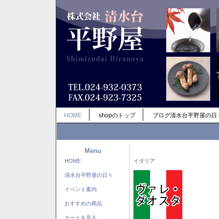
HOME
shopのトップ
ブログ清水台平野屋の日
Menu
HOME
イタリア
清水台平野屋の日々
イベント案内
おすすめの商品
カートを見る