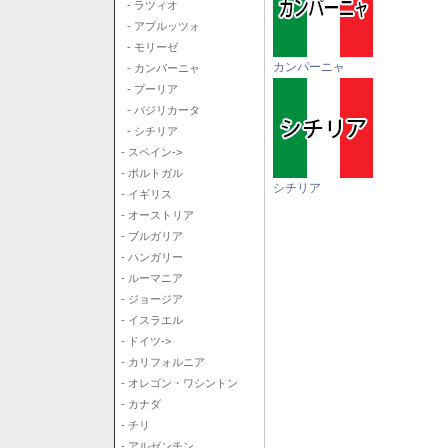
- ラツィオ
- アブルッツォ
- モリーゼ
カンパーニャ
- カンパーニャ
- プーリア
- バジリカータ
- シチリア
- スペイン->
- ポルトガル
シチリア
- イギリス
- オーストリア
- ブルガリア
- ハンガリー
- ルーマニア
- ジョージア
- イスラエル
- ドイツ->
- カリフォルニア
- オレゴン・ワシントン
- カナダ
- チリ
- アルゼンチン