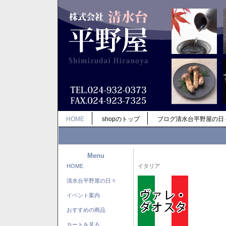
HOME
shopのトップ
ブログ清水台平野屋の日
Menu
HOME
イタリア
清水台平野屋の日々
イベント案内
おすすめの商品
カートを見る