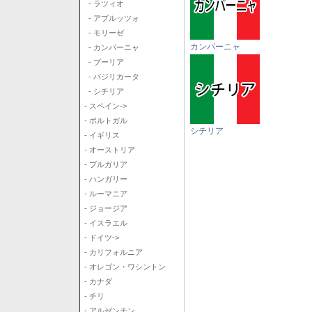
- ラツィオ
- アブルッツォ
- モリーゼ
カンパーニャ
- カンパーニャ
- プーリア
- バジリカータ
- シチリア
- スペイン->
- ポルトガル
シチリア
- イギリス
- オーストリア
- ブルガリア
- ハンガリー
- ルーマニア
- ジョージア
- イスラエル
- ドイツ->
- カリフォルニア
- オレゴン・ワシントン
- カナダ
- チリ
- アルゼンチン