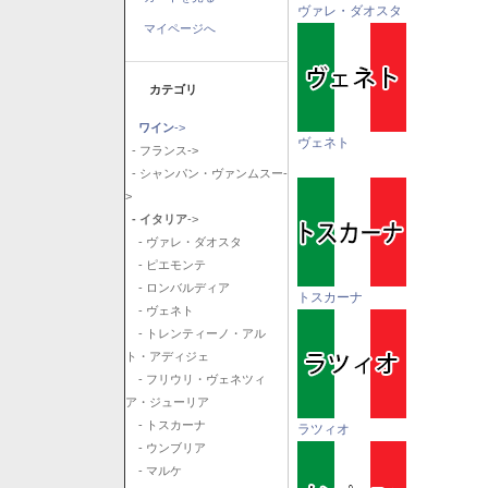
ヴァレ・ダオスタ
マイページへ
カテゴリ
ワイン
->
ヴェネト
- フランス->
- シャンパン・ヴァンムスー-
>
- イタリア
->
- ヴァレ・ダオスタ
- ピエモンテ
- ロンバルディア
トスカーナ
- ヴェネト
- トレンティーノ・アル
ト・アディジェ
- フリウリ・ヴェネツィ
ア・ジューリア
- トスカーナ
ラツィオ
- ウンブリア
- マルケ