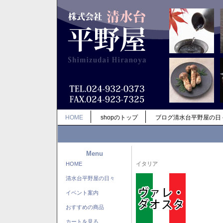
HOME
shopのトップ
ブログ清水台平野屋の日
Menu
HOME
イタリア
清水台平野屋の日々
イベント案内
おすすめの商品
カートを見る