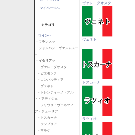
ヴァレ・ダオスタ
マイページへ
カテゴリ
ワイン
->
ヴェネト
- フランス->
- シャンパン・ヴァンムスー-
>
- イタリア
->
- ヴァレ・ダオスタ
- ピエモンテ
- ロンバルディア
トスカーナ
- ヴェネト
- トレンティーノ・アル
ト・アディジェ
- フリウリ・ヴェネツィ
ア・ジューリア
- トスカーナ
ラツィオ
- ウンブリア
- マルケ