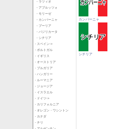
- ラツィオ
- アブルッツォ
- モリーゼ
カンパーニャ
- カンパーニャ
- プーリア
- バジリカータ
- シチリア
- スペイン->
- ポルトガル
シチリア
- イギリス
- オーストリア
- ブルガリア
- ハンガリー
- ルーマニア
- ジョージア
- イスラエル
- ドイツ->
- カリフォルニア
- オレゴン・ワシントン
- カナダ
- チリ
- アルゼンチン