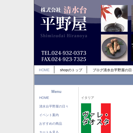
HOME
shopのトップ
ブログ清水台平野屋の日
Menu
HOME
イタリア
清水台平野屋の日々
イベント案内
おすすめの商品
カートを見る