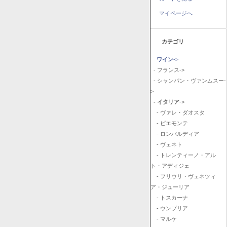
マイページへ
カテゴリ
ワイン
->
- フランス->
- シャンパン・ヴァンムスー-
>
- イタリア
->
- ヴァレ・ダオスタ
- ピエモンテ
- ロンバルディア
- ヴェネト
- トレンティーノ・アル
ト・アディジェ
- フリウリ・ヴェネツィ
ア・ジューリア
- トスカーナ
- ウンブリア
- マルケ