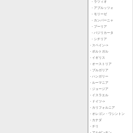
- ラツィオ
- アブルッツォ
- モリーゼ
- カンパーニャ
- プーリア
- バジリカータ
- シチリア
- スペイン->
- ポルトガル
- イギリス
- オーストリア
- ブルガリア
- ハンガリー
- ルーマニア
- ジョージア
- イスラエル
- ドイツ->
- カリフォルニア
- オレゴン・ワシントン
- カナダ
- チリ
- アルゼンチン