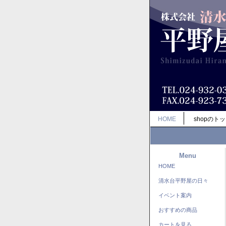
HOME
shopのト
Menu
HOME
清水台平野屋の日々
イベント案内
おすすめの商品
カートを見る