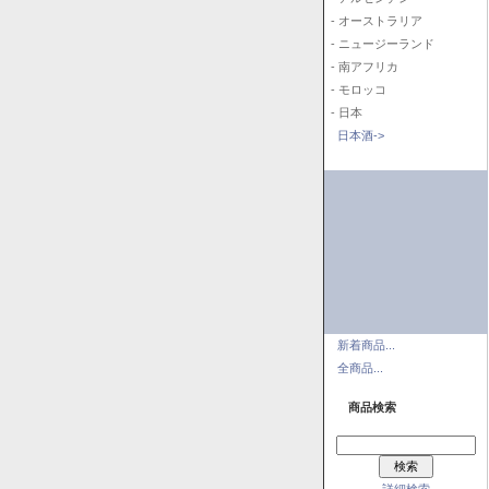
- オーストラリア
- ニュージーランド
- 南アフリカ
- モロッコ
- 日本
日本酒->
新着商品...
全商品...
商品検索
詳細検索