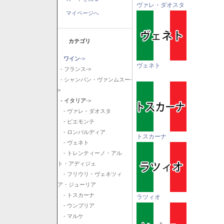
ヴァレ・ダオスタ
マイページへ
カテゴリ
ワイン
->
ヴェネト
- フランス->
- シャンパン・ヴァンムスー-
>
- イタリア
->
- ヴァレ・ダオスタ
- ピエモンテ
- ロンバルディア
トスカーナ
- ヴェネト
- トレンティーノ・アル
ト・アディジェ
- フリウリ・ヴェネツィ
ア・ジューリア
- トスカーナ
ラツィオ
- ウンブリア
- マルケ