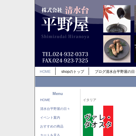
HOME
shopのトップ
ブログ清水台平野屋の日
Menu
HOME
イタリア
清水台平野屋の日々
イベント案内
おすすめの商品
カートを見る