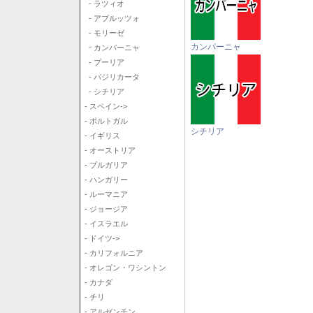
- ラツィオ
- アブルッツォ
- モリーゼ
カンパーニャ
- カンパーニャ
- プーリア
- バジリカータ
- シチリア
- スペイン->
- ポルトガル
シチリア
- イギリス
- オーストリア
- ブルガリア
- ハンガリー
- ルーマニア
- ジョージア
- イスラエル
- ドイツ->
- カリフォルニア
- オレゴン・ワシントン
- カナダ
- チリ
- アルゼンチン