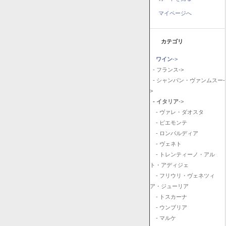
マイページへ
カテゴリ
ワイン
->
- フランス->
- シャンパン・ヴァンムスー-
>
- イタリア
->
- ヴァレ・ダオスタ
- ピエモンテ
- ロンバルディア
- ヴェネト
- トレンティーノ・アル
ト・アディジェ
- フリウリ・ヴェネツィ
ア・ジューリア
- トスカーナ
- ウンブリア
- マルケ