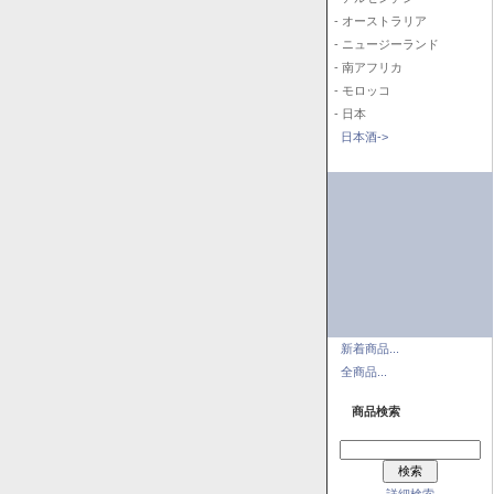
- オーストラリア
- ニュージーランド
- 南アフリカ
- モロッコ
- 日本
日本酒->
新着商品...
全商品...
商品検索
詳細検索