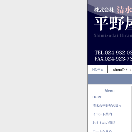
HOME
shopのト
Menu
HOME
清水台平野屋の日々
イベント案内
おすすめの商品
カートを見る