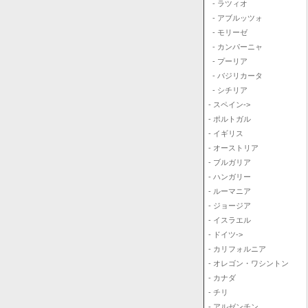
- ラツィオ
- アブルッツォ
- モリーゼ
- カンパーニャ
- プーリア
- バジリカータ
- シチリア
- スペイン->
- ポルトガル
- イギリス
- オーストリア
- ブルガリア
- ハンガリー
- ルーマニア
- ジョージア
- イスラエル
- ドイツ->
- カリフォルニア
- オレゴン・ワシントン
- カナダ
- チリ
- アルゼンチン