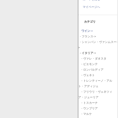
マイページへ
カテゴリ
ワイン
->
- フランス->
- シャンパン・ヴァンムスー-
>
- イタリア
->
- ヴァレ・ダオスタ
- ピエモンテ
- ロンバルディア
- ヴェネト
- トレンティーノ・アル
ト・アディジェ
- フリウリ・ヴェネツィ
ア・ジューリア
- トスカーナ
- ウンブリア
- マルケ