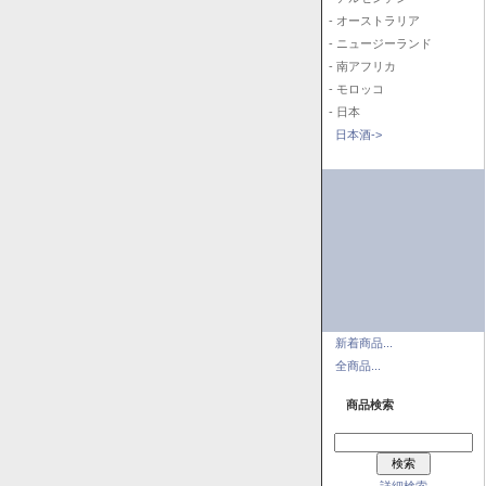
- オーストラリア
- ニュージーランド
- 南アフリカ
- モロッコ
- 日本
日本酒->
新着商品...
全商品...
商品検索
詳細検索