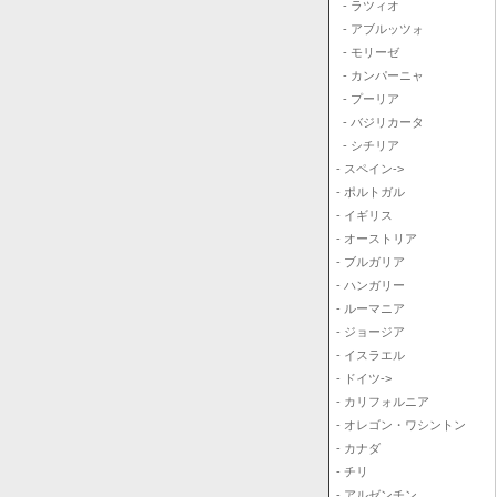
- ラツィオ
- アブルッツォ
- モリーゼ
- カンパーニャ
- プーリア
- バジリカータ
- シチリア
- スペイン->
- ポルトガル
- イギリス
- オーストリア
- ブルガリア
- ハンガリー
- ルーマニア
- ジョージア
- イスラエル
- ドイツ->
- カリフォルニア
- オレゴン・ワシントン
- カナダ
- チリ
- アルゼンチン