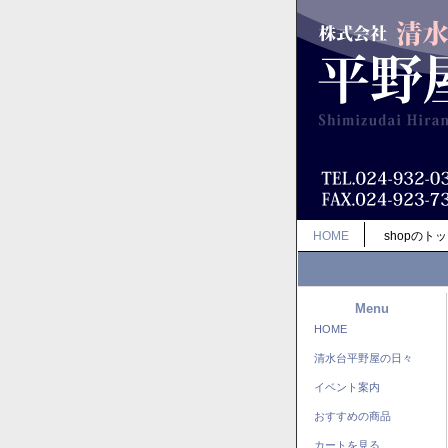
HOME
shopのト
Menu
HOME
清水台平野屋の日々
イベント案内
おすすめの商品
カートを見る