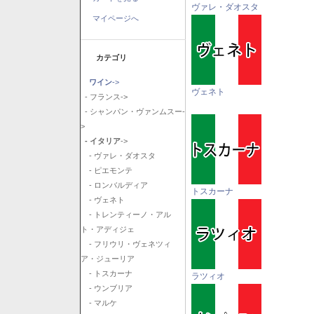
ヴァレ・ダオスタ
マイページへ
カテゴリ
ワイン
->
ヴェネト
- フランス->
- シャンパン・ヴァンムスー-
>
- イタリア
->
- ヴァレ・ダオスタ
- ピエモンテ
- ロンバルディア
トスカーナ
- ヴェネト
- トレンティーノ・アル
ト・アディジェ
- フリウリ・ヴェネツィ
ア・ジューリア
- トスカーナ
ラツィオ
- ウンブリア
- マルケ