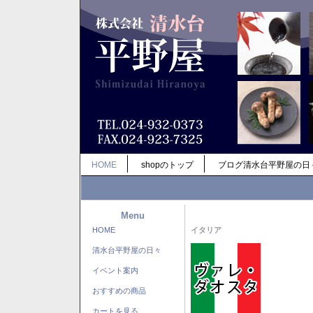
HOME
shopのトップ
ブログ清水台平野屋の日
Menu
HOME
イタリア
清水台平野屋の日々
イベント案内
おすすめの商品
カートを見る