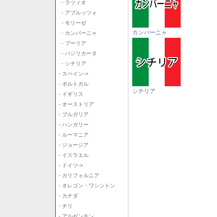
- ラツィオ
- アブルッツォ
- モリーゼ
カンパーニャ
- カンパーニャ
- プーリア
- バジリカータ
- シチリア
- スペイン->
- ポルトガル
シチリア
- イギリス
- オーストリア
- ブルガリア
- ハンガリー
- ルーマニア
- ジョージア
- イスラエル
- ドイツ->
- カリフォルニア
- オレゴン・ワシントン
- カナダ
- チリ
- アルゼンチン