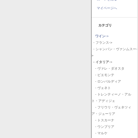
マイページへ
カテゴリ
ワイン
->
- フランス->
- シャンパン・ヴァンムスー-
>
- イタリア
->
- ヴァレ・ダオスタ
- ピエモンテ
- ロンバルディア
- ヴェネト
- トレンティーノ・アル
ト・アディジェ
- フリウリ・ヴェネツィ
ア・ジューリア
- トスカーナ
- ウンブリア
- マルケ