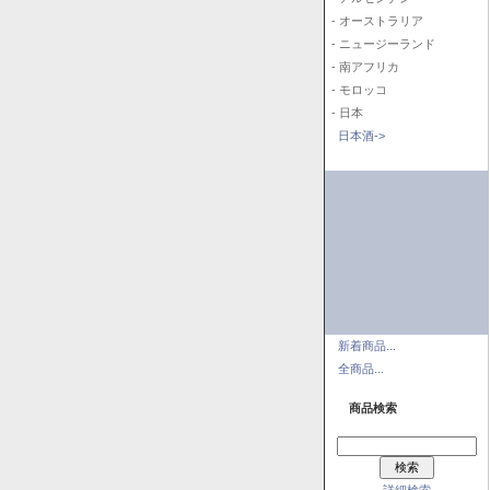
- オーストラリア
- ニュージーランド
- 南アフリカ
- モロッコ
- 日本
日本酒->
新着商品...
全商品...
商品検索
詳細検索