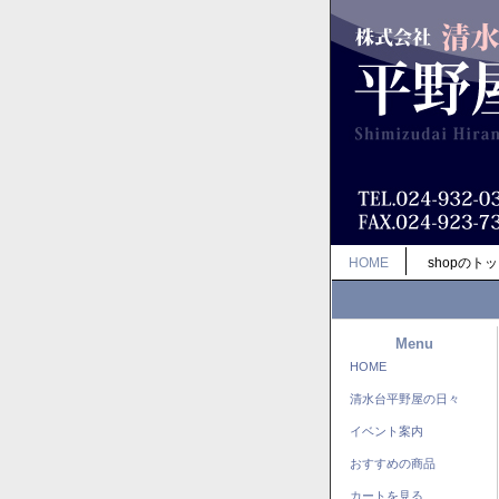
HOME
shopのト
Menu
HOME
清水台平野屋の日々
イベント案内
おすすめの商品
カートを見る