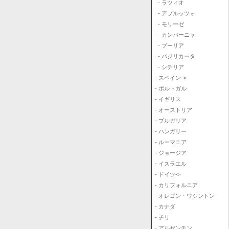
- ラツィオ
- アブルッツォ
- モリーゼ
- カンパーニャ
- プーリア
- バジリカータ
- シチリア
- スペイン->
- ポルトガル
- イギリス
- オーストリア
- ブルガリア
- ハンガリー
- ルーマニア
- ジョージア
- イスラエル
- ドイツ->
- カリフォルニア
- オレゴン・ワシントン
- カナダ
- チリ
- アルゼンチン