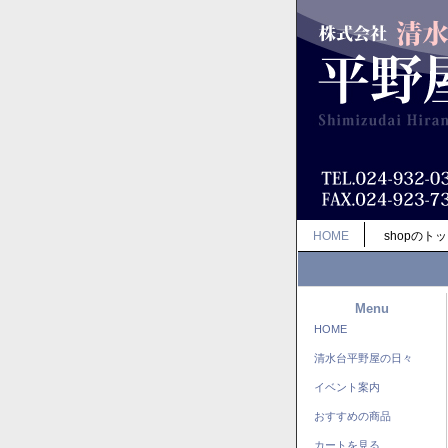
HOME
shopのト
Menu
HOME
清水台平野屋の日々
イベント案内
おすすめの商品
カートを見る