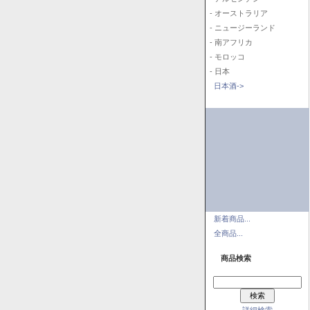
- オーストラリア
- ニュージーランド
- 南アフリカ
- モロッコ
- 日本
日本酒->
新着商品...
全商品...
商品検索
詳細検索