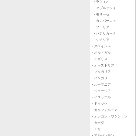
- ラツィオ
- アブルッツォ
- モリーゼ
- カンパーニャ
- プーリア
- バジリカータ
- シチリア
- スペイン->
- ポルトガル
- イギリス
- オーストリア
- ブルガリア
- ハンガリー
- ルーマニア
- ジョージア
- イスラエル
- ドイツ->
- カリフォルニア
- オレゴン・ワシントン
- カナダ
- チリ
- アルゼンチン