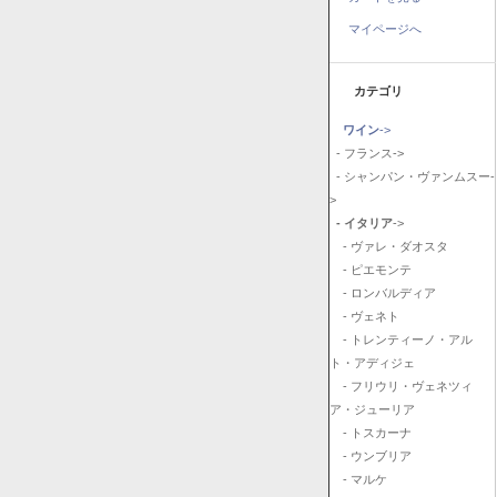
マイページへ
カテゴリ
ワイン
->
- フランス->
- シャンパン・ヴァンムスー-
>
- イタリア
->
- ヴァレ・ダオスタ
- ピエモンテ
- ロンバルディア
- ヴェネト
- トレンティーノ・アル
ト・アディジェ
- フリウリ・ヴェネツィ
ア・ジューリア
- トスカーナ
- ウンブリア
- マルケ