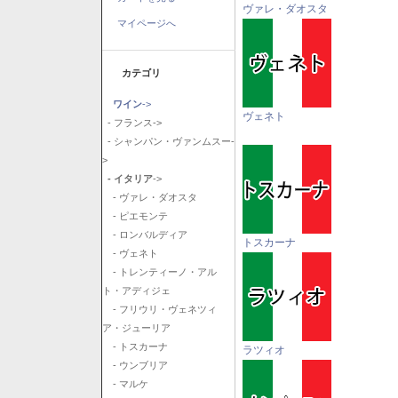
ヴァレ・ダオスタ
マイページへ
カテゴリ
ワイン
->
ヴェネト
- フランス->
- シャンパン・ヴァンムスー-
>
- イタリア
->
- ヴァレ・ダオスタ
- ピエモンテ
- ロンバルディア
トスカーナ
- ヴェネト
- トレンティーノ・アル
ト・アディジェ
- フリウリ・ヴェネツィ
ア・ジューリア
- トスカーナ
ラツィオ
- ウンブリア
- マルケ