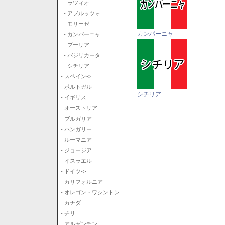
- ラツィオ
- アブルッツォ
- モリーゼ
カンパーニャ
- カンパーニャ
- プーリア
- バジリカータ
- シチリア
- スペイン->
- ポルトガル
シチリア
- イギリス
- オーストリア
- ブルガリア
- ハンガリー
- ルーマニア
- ジョージア
- イスラエル
- ドイツ->
- カリフォルニア
- オレゴン・ワシントン
- カナダ
- チリ
- アルゼンチン