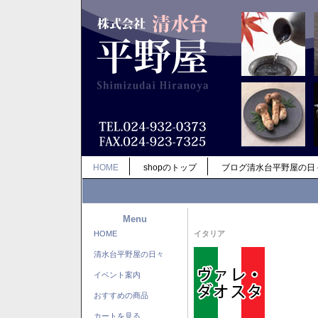
HOME
shopのトップ
ブログ清水台平野屋の日
Menu
HOME
イタリア
清水台平野屋の日々
イベント案内
おすすめの商品
カートを見る