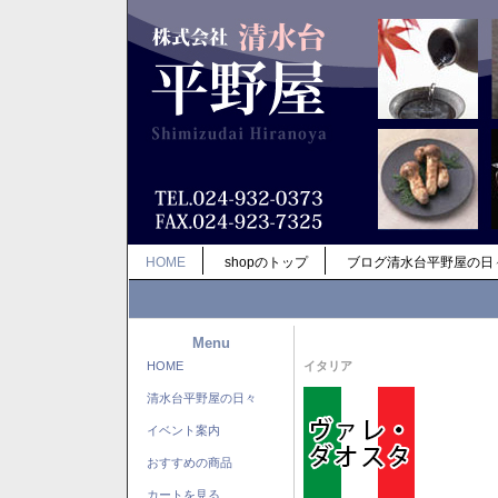
HOME
shopのトップ
ブログ清水台平野屋の日
Menu
HOME
イタリア
清水台平野屋の日々
イベント案内
おすすめの商品
カートを見る