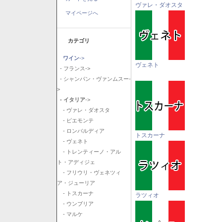
ヴァレ・ダオスタ
マイページへ
カテゴリ
ワイン
->
ヴェネト
- フランス->
- シャンパン・ヴァンムスー-
>
- イタリア
->
- ヴァレ・ダオスタ
- ピエモンテ
- ロンバルディア
トスカーナ
- ヴェネト
- トレンティーノ・アル
ト・アディジェ
- フリウリ・ヴェネツィ
ア・ジューリア
- トスカーナ
ラツィオ
- ウンブリア
- マルケ