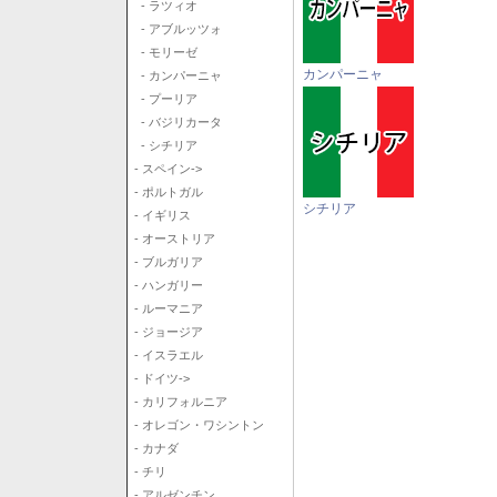
- ラツィオ
- アブルッツォ
- モリーゼ
カンパーニャ
- カンパーニャ
- プーリア
- バジリカータ
- シチリア
- スペイン->
- ポルトガル
シチリア
- イギリス
- オーストリア
- ブルガリア
- ハンガリー
- ルーマニア
- ジョージア
- イスラエル
- ドイツ->
- カリフォルニア
- オレゴン・ワシントン
- カナダ
- チリ
- アルゼンチン