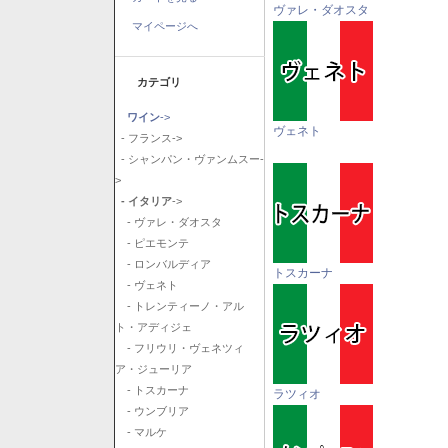
ヴァレ・ダオスタ
マイページへ
カテゴリ
ワイン
->
ヴェネト
- フランス->
- シャンパン・ヴァンムスー-
>
- イタリア
->
- ヴァレ・ダオスタ
- ピエモンテ
- ロンバルディア
トスカーナ
- ヴェネト
- トレンティーノ・アル
ト・アディジェ
- フリウリ・ヴェネツィ
ア・ジューリア
- トスカーナ
ラツィオ
- ウンブリア
- マルケ