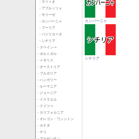
- ラツィオ
- アブルッツォ
- モリーゼ
カンパーニャ
- カンパーニャ
- プーリア
- バジリカータ
- シチリア
- スペイン->
- ポルトガル
シチリア
- イギリス
- オーストリア
- ブルガリア
- ハンガリー
- ルーマニア
- ジョージア
- イスラエル
- ドイツ->
- カリフォルニア
- オレゴン・ワシントン
- カナダ
- チリ
- アルゼンチン