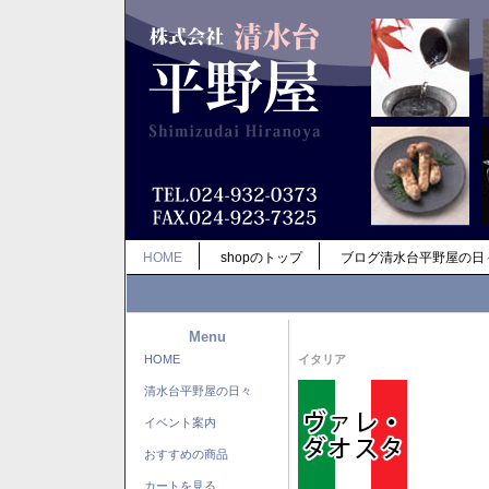
HOME
shopのトップ
ブログ清水台平野屋の日
Menu
HOME
イタリア
清水台平野屋の日々
イベント案内
おすすめの商品
カートを見る