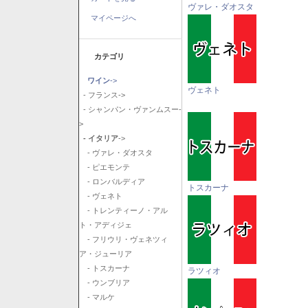
ヴァレ・ダオスタ
マイページへ
カテゴリ
ワイン
->
ヴェネト
- フランス->
- シャンパン・ヴァンムスー-
>
- イタリア
->
- ヴァレ・ダオスタ
- ピエモンテ
- ロンバルディア
トスカーナ
- ヴェネト
- トレンティーノ・アル
ト・アディジェ
- フリウリ・ヴェネツィ
ア・ジューリア
- トスカーナ
ラツィオ
- ウンブリア
- マルケ