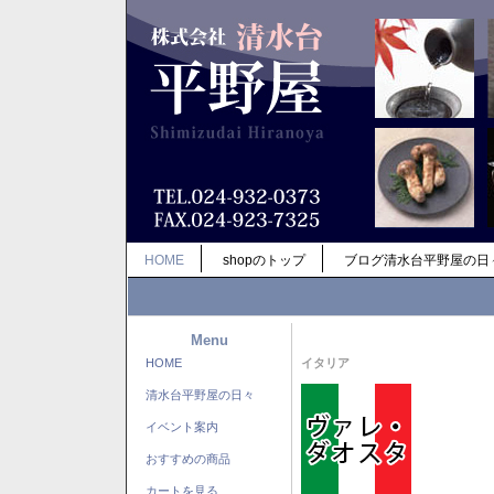
HOME
shopのトップ
ブログ清水台平野屋の日
Menu
HOME
イタリア
清水台平野屋の日々
イベント案内
おすすめの商品
カートを見る