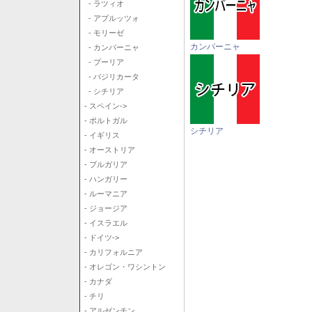
- ラツィオ
- アブルッツォ
- モリーゼ
カンパーニャ
- カンパーニャ
- プーリア
- バジリカータ
- シチリア
- スペイン->
- ポルトガル
シチリア
- イギリス
- オーストリア
- ブルガリア
- ハンガリー
- ルーマニア
- ジョージア
- イスラエル
- ドイツ->
- カリフォルニア
- オレゴン・ワシントン
- カナダ
- チリ
- アルゼンチン