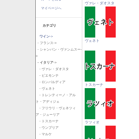
ヴァレ・ダオスタ
マイページへ
カテゴリ
ワイン
->
ヴェネト
- フランス->
- シャンパン・ヴァンムスー-
>
- イタリア
->
- ヴァレ・ダオスタ
- ピエモンテ
- ロンバルディア
トスカーナ
- ヴェネト
- トレンティーノ・アル
ト・アディジェ
- フリウリ・ヴェネツィ
ア・ジューリア
- トスカーナ
ラツィオ
- ウンブリア
- マルケ