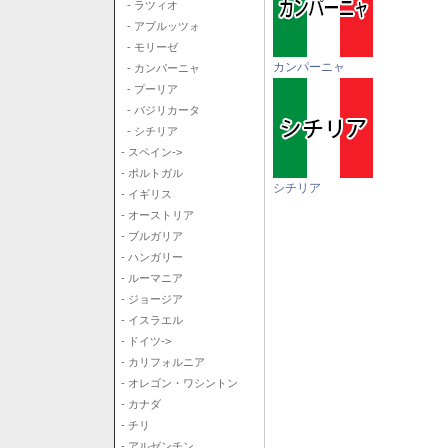
- ラツィオ
- アブルッツォ
- モリーゼ
カンパーニャ
- カンパーニャ
- プーリア
- バジリカータ
- シチリア
- スペイン->
- ポルトガル
シチリア
- イギリス
- オーストリア
- ブルガリア
- ハンガリー
- ルーマニア
- ジョージア
- イスラエル
- ドイツ->
- カリフォルニア
- オレゴン・ワシントン
- カナダ
- チリ
- アルゼンチン