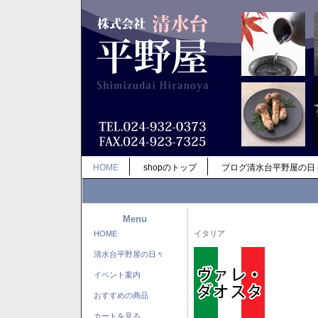
HOME
shopのトップ
ブログ清水台平野屋の日
Menu
HOME
イタリア
清水台平野屋の日々
イベント案内
おすすめの商品
カートを見る