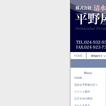
HOME
shopのト
Menu
HOME
清水台平野屋の日々
イベント案内
おすすめの商品
カートを見る