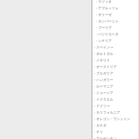
- ラツィオ
- アブルッツォ
- モリーゼ
- カンパーニャ
- プーリア
- バジリカータ
- シチリア
- スペイン->
- ポルトガル
- イギリス
- オーストリア
- ブルガリア
- ハンガリー
- ルーマニア
- ジョージア
- イスラエル
- ドイツ->
- カリフォルニア
- オレゴン・ワシントン
- カナダ
- チリ
- アルゼンチン