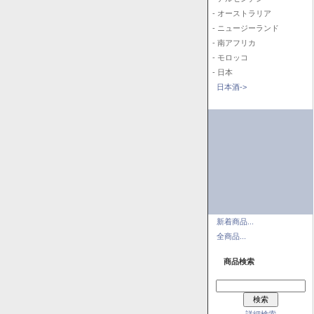
- オーストラリア
- ニュージーランド
- 南アフリカ
- モロッコ
- 日本
日本酒->
新着商品...
全商品...
商品検索
詳細検索