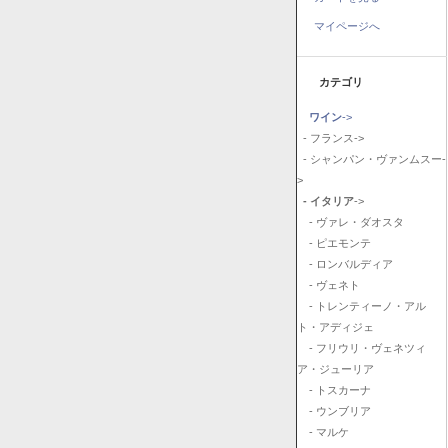
マイページへ
カテゴリ
ワイン
->
- フランス->
- シャンパン・ヴァンムスー-
>
- イタリア
->
- ヴァレ・ダオスタ
- ピエモンテ
- ロンバルディア
- ヴェネト
- トレンティーノ・アル
ト・アディジェ
- フリウリ・ヴェネツィ
ア・ジューリア
- トスカーナ
- ウンブリア
- マルケ