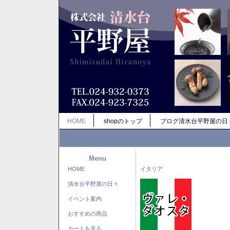
HOME
shopのトップ
ブログ清水台平野屋の日
Menu
HOME
イタリア
清水台平野屋の日々
イベント案内
おすすめの商品
カートを見る