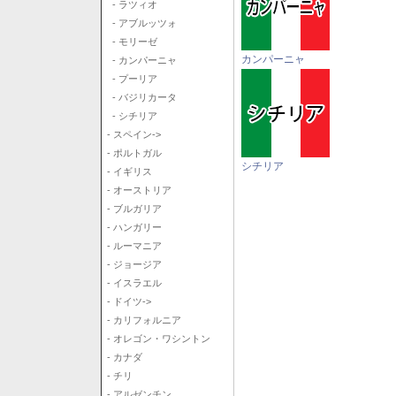
- ラツィオ
- アブルッツォ
- モリーゼ
カンパーニャ
- カンパーニャ
- プーリア
- バジリカータ
- シチリア
- スペイン->
- ポルトガル
シチリア
- イギリス
- オーストリア
- ブルガリア
- ハンガリー
- ルーマニア
- ジョージア
- イスラエル
- ドイツ->
- カリフォルニア
- オレゴン・ワシントン
- カナダ
- チリ
- アルゼンチン