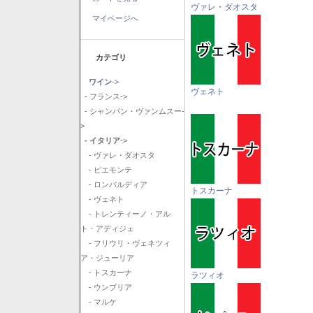
ヴァレ・ダオスタ
マイページへ
カテゴリ
ワイン
->
ヴェネト
- フランス->
- シャンパン・ヴァンムスー-
>
- イタリア
->
- ヴァレ・ダオスタ
- ピエモンテ
- ロンバルディア
トスカーナ
- ヴェネト
- トレンティーノ・アル
ト・アディジェ
- フリウリ・ヴェネツィ
ア・ジューリア
- トスカーナ
ラツィオ
- ウンブリア
- マルケ