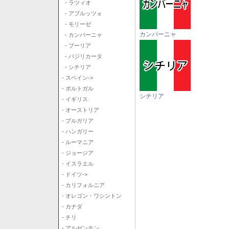
- ラツィオ
- アブルッツォ
- モリーゼ
カンパーニャ
- カンパーニャ
- プーリア
- バジリカータ
- シチリア
- スペイン->
- ポルトガル
シチリア
- イギリス
- オーストリア
- ブルガリア
- ハンガリー
- ルーマニア
- ジョージア
- イスラエル
- ドイツ->
- カリフォルニア
- オレゴン・ワシントン
- カナダ
- チリ
- アルゼンチン