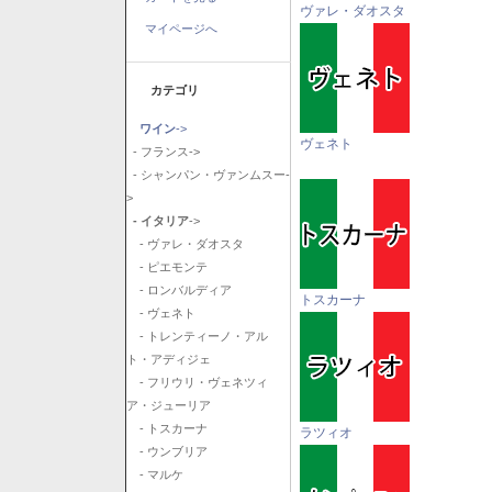
ヴァレ・ダオスタ
マイページへ
カテゴリ
ワイン
->
ヴェネト
- フランス->
- シャンパン・ヴァンムスー-
>
- イタリア
->
- ヴァレ・ダオスタ
- ピエモンテ
- ロンバルディア
トスカーナ
- ヴェネト
- トレンティーノ・アル
ト・アディジェ
- フリウリ・ヴェネツィ
ア・ジューリア
- トスカーナ
ラツィオ
- ウンブリア
- マルケ