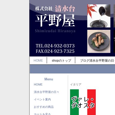
HOME
shopのトップ
ブログ清水台平野屋の日
Menu
HOME
イタリア
清水台平野屋の日々
イベント案内
おすすめの商品
カートを見る