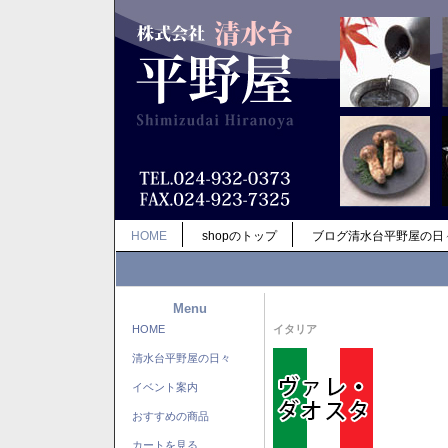
HOME
shopのトップ
ブログ清水台平野屋の日
Menu
HOME
イタリア
清水台平野屋の日々
イベント案内
おすすめの商品
カートを見る