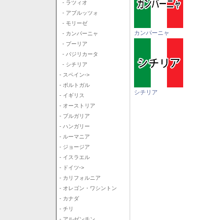
- ラツィオ
- アブルッツォ
- モリーゼ
カンパーニャ
- カンパーニャ
- プーリア
- バジリカータ
- シチリア
- スペイン->
- ポルトガル
シチリア
- イギリス
- オーストリア
- ブルガリア
- ハンガリー
- ルーマニア
- ジョージア
- イスラエル
- ドイツ->
- カリフォルニア
- オレゴン・ワシントン
- カナダ
- チリ
- アルゼンチン