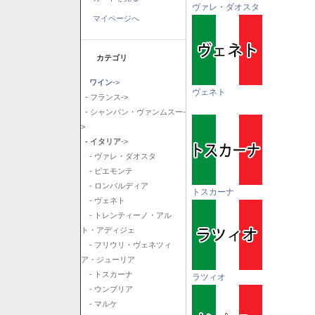
ヴァレ・ダオスタ
マイページへ
カテゴリ
ワイン
->
ヴェネト
- フランス->
- シャンパン・ヴァンムスー-
>
- イタリア
->
- ヴァレ・ダオスタ
- ピエモンテ
- ロンバルディア
トスカーナ
- ヴェネト
- トレンティーノ・アル
ト・アディジェ
- フリウリ・ヴェネツィ
ア・ジューリア
- トスカーナ
ラツィオ
- ウンブリア
- マルケ