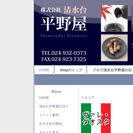
HOME
shopのトップ
ブログ清水台平野屋の日
Menu
HOME
イタリア
清水台平野屋の日々
イベント案内
おすすめの商品
カートを見る