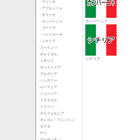
- ラツィオ
- アブルッツォ
- モリーゼ
カンパーニャ
- カンパーニャ
- プーリア
- バジリカータ
- シチリア
- スペイン->
- ポルトガル
シチリア
- イギリス
- オーストリア
- ブルガリア
- ハンガリー
- ルーマニア
- ジョージア
- イスラエル
- ドイツ->
- カリフォルニア
- オレゴン・ワシントン
- カナダ
- チリ
- アルゼンチン