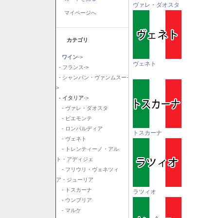
ヴァレ・ダオスタ
マイページへ
カテゴリ
ワイン
->
ヴェネト
- フランス->
- シャンパン・ヴァンムスー-
>
- イタリア
->
- ヴァレ・ダオスタ
- ピエモンテ
- ロンバルディア
トスカーナ
- ヴェネト
- トレンティーノ・アル
ト・アディジェ
- フリウリ・ヴェネツィ
ア・ジューリア
- トスカーナ
ラツィオ
- ウンブリア
- マルケ