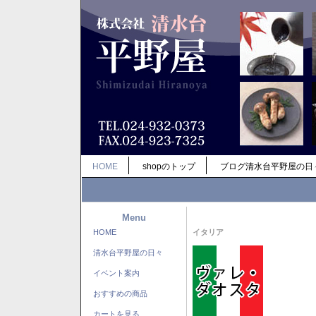
HOME
shopのトップ
ブログ清水台平野屋の日
Menu
HOME
イタリア
清水台平野屋の日々
イベント案内
おすすめの商品
カートを見る