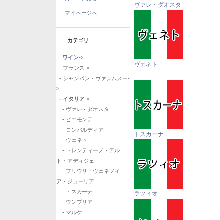
ヴァレ・ダオスタ
マイページへ
カテゴリ
ワイン
->
ヴェネト
- フランス->
- シャンパン・ヴァンムスー-
>
- イタリア
->
- ヴァレ・ダオスタ
- ピエモンテ
- ロンバルディア
トスカーナ
- ヴェネト
- トレンティーノ・アル
ト・アディジェ
- フリウリ・ヴェネツィ
ア・ジューリア
- トスカーナ
ラツィオ
- ウンブリア
- マルケ