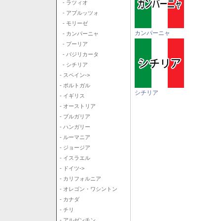
- ラツィオ
- アブルッツォ
- モリーゼ
カンパーニャ
- カンパーニャ
- プーリア
- バジリカータ
- シチリア
- スペイン->
- ポルトガル
シチリア
- イギリス
- オーストリア
- ブルガリア
- ハンガリー
- ルーマニア
- ジョージア
- イスラエル
- ドイツ->
- カリフォルニア
- オレゴン・ワシントン
- カナダ
- チリ
- アルゼンチン