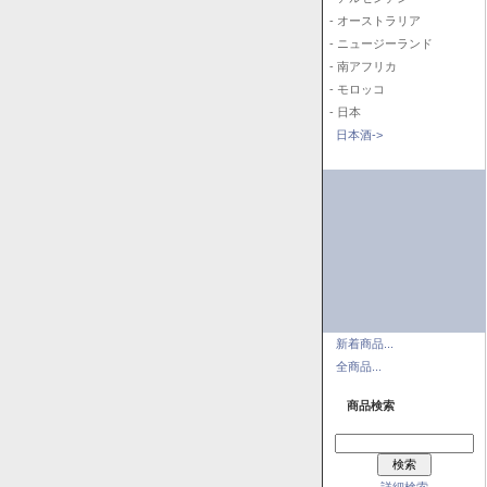
- オーストラリア
- ニュージーランド
- 南アフリカ
- モロッコ
- 日本
日本酒->
新着商品...
全商品...
商品検索
詳細検索