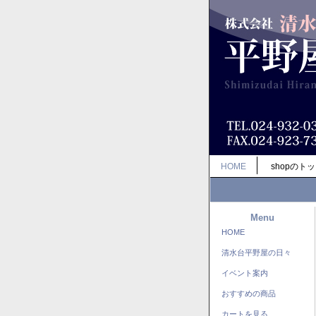
HOME
shopのト
Menu
HOME
清水台平野屋の日々
イベント案内
おすすめの商品
カートを見る