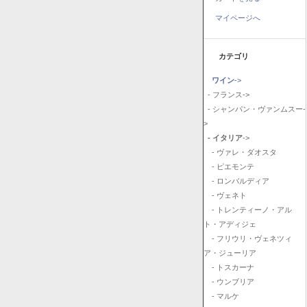
マイページへ
カテゴリ
ワイン
->
- フランス->
- シャンパン・ヴァンムスー-
>
- イタリア
->
- ヴァレ・ダオスタ
- ピエモンテ
- ロンバルディア
- ヴェネト
- トレンティーノ・アル
ト・アディジェ
- フリウリ・ヴェネツィ
ア・ジューリア
- トスカーナ
- ウンブリア
- マルケ