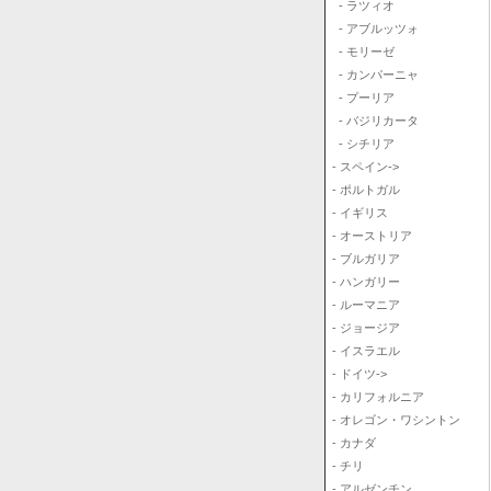
- ラツィオ
- アブルッツォ
- モリーゼ
- カンパーニャ
- プーリア
- バジリカータ
- シチリア
- スペイン->
- ポルトガル
- イギリス
- オーストリア
- ブルガリア
- ハンガリー
- ルーマニア
- ジョージア
- イスラエル
- ドイツ->
- カリフォルニア
- オレゴン・ワシントン
- カナダ
- チリ
- アルゼンチン