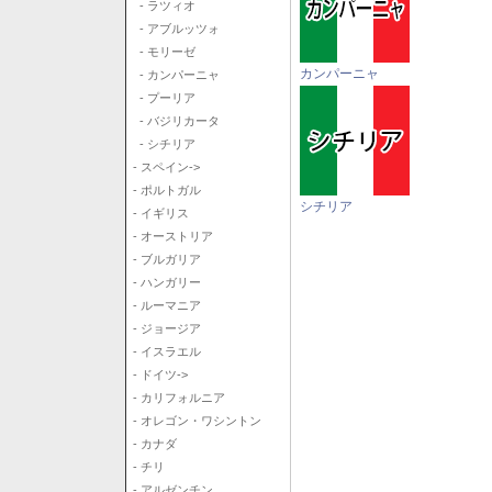
- ラツィオ
- アブルッツォ
- モリーゼ
カンパーニャ
- カンパーニャ
- プーリア
- バジリカータ
- シチリア
- スペイン->
- ポルトガル
シチリア
- イギリス
- オーストリア
- ブルガリア
- ハンガリー
- ルーマニア
- ジョージア
- イスラエル
- ドイツ->
- カリフォルニア
- オレゴン・ワシントン
- カナダ
- チリ
- アルゼンチン