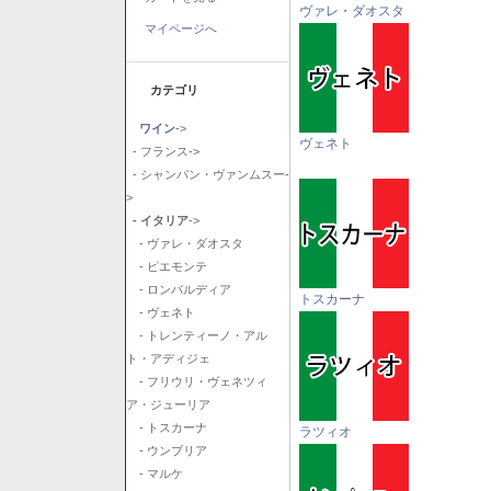
ヴァレ・ダオスタ
マイページへ
カテゴリ
ワイン
->
ヴェネト
- フランス->
- シャンパン・ヴァンムスー-
>
- イタリア
->
- ヴァレ・ダオスタ
- ピエモンテ
- ロンバルディア
トスカーナ
- ヴェネト
- トレンティーノ・アル
ト・アディジェ
- フリウリ・ヴェネツィ
ア・ジューリア
- トスカーナ
ラツィオ
- ウンブリア
- マルケ