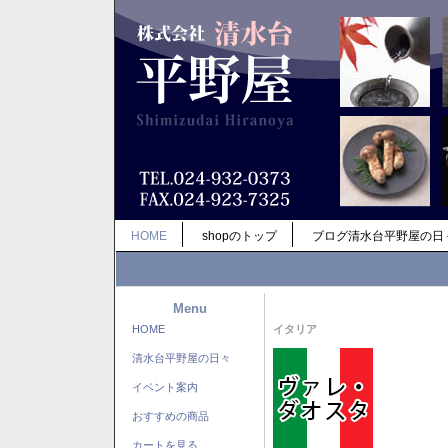
HOME
shopのトップ
ブログ清水台平野屋の日
Menu
HOME
イタリア
清水台平野屋の日々
イベント案内
おすすめの商品
カートを見る