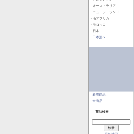
- オーストラリア
- ニュージーランド
- 南アフリカ
- モロッコ
- 日本
日本酒->
新着商品...
全商品...
商品検索
詳細検索