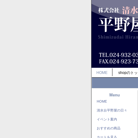
HOME
shopのト
Menu
HOME
清水台平野屋の日々
イベント案内
おすすめの商品
カートを見る