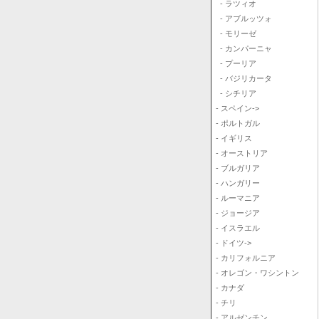
- ラツィオ
- アブルッツォ
- モリーゼ
- カンパーニャ
- プーリア
- バジリカータ
- シチリア
- スペイン->
- ポルトガル
- イギリス
- オーストリア
- ブルガリア
- ハンガリー
- ルーマニア
- ジョージア
- イスラエル
- ドイツ->
- カリフォルニア
- オレゴン・ワシントン
- カナダ
- チリ
- アルゼンチン