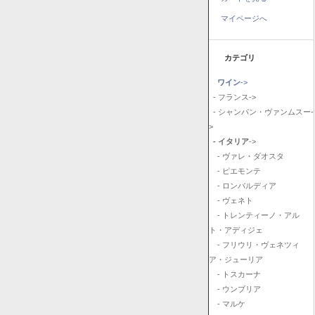
マイページへ
カテゴリ
ワイン
->
- フランス->
- シャンパン・ヴァンムスー-
>
- イタリア
->
- ヴァレ・ダオスタ
- ピエモンテ
- ロンバルディア
- ヴェネト
- トレンティーノ・アル
ト・アディジェ
- フリウリ・ヴェネツィ
ア・ジューリア
- トスカーナ
- ウンブリア
- マルケ