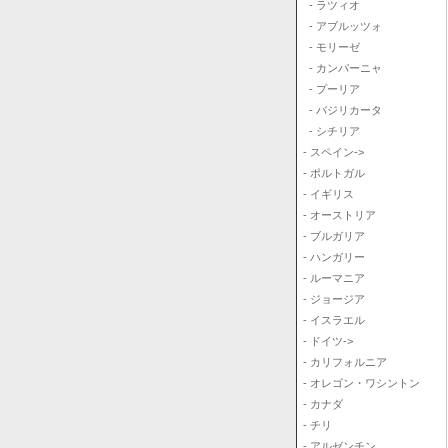
- ラツィオ
- アブルッツォ
- モリーゼ
- カンパーニャ
- プーリア
- バジリカータ
- シチリア
- スペイン->
- ポルトガル
- イギリス
- オーストリア
- ブルガリア
- ハンガリー
- ルーマニア
- ジョージア
- イスラエル
- ドイツ->
- カリフォルニア
- オレゴン・ワシントン
- カナダ
- チリ
- アルゼンチン