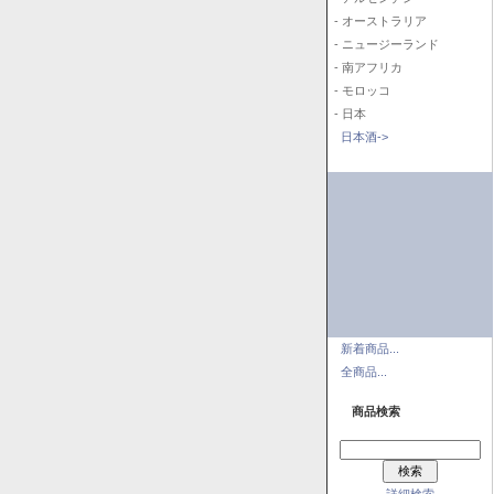
- オーストラリア
- ニュージーランド
- 南アフリカ
- モロッコ
- 日本
日本酒->
新着商品...
全商品...
商品検索
詳細検索