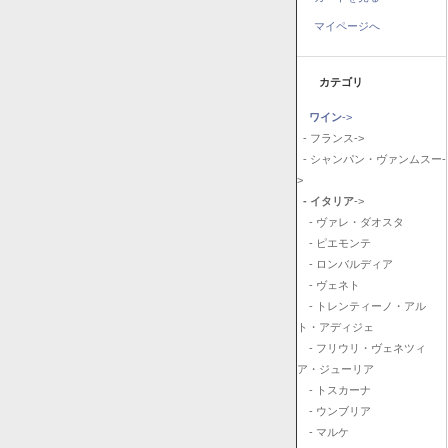
マイページへ
カテゴリ
ワイン
->
- フランス->
- シャンパン・ヴァンムスー-
>
- イタリア
->
- ヴァレ・ダオスタ
- ピエモンテ
- ロンバルディア
- ヴェネト
- トレンティーノ・アル
ト・アディジェ
- フリウリ・ヴェネツィ
ア・ジューリア
- トスカーナ
- ウンブリア
- マルケ