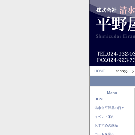
HOME
shopのト
Menu
HOME
清水台平野屋の日々
イベント案内
おすすめの商品
カートを見る