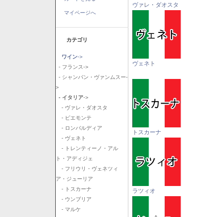
ヴァレ・ダオスタ
マイページへ
カテゴリ
ワイン
->
ヴェネト
- フランス->
- シャンパン・ヴァンムスー-
>
- イタリア
->
- ヴァレ・ダオスタ
- ピエモンテ
- ロンバルディア
トスカーナ
- ヴェネト
- トレンティーノ・アル
ト・アディジェ
- フリウリ・ヴェネツィ
ア・ジューリア
- トスカーナ
ラツィオ
- ウンブリア
- マルケ