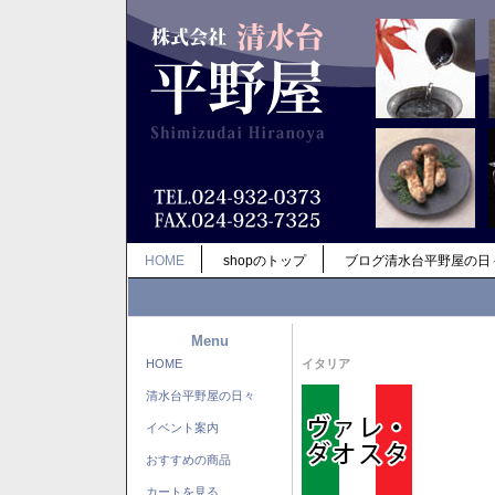
HOME
shopのトップ
ブログ清水台平野屋の日
Menu
HOME
イタリア
清水台平野屋の日々
イベント案内
おすすめの商品
カートを見る