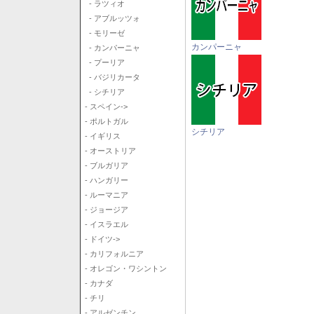
- ラツィオ
- アブルッツォ
- モリーゼ
カンパーニャ
- カンパーニャ
- プーリア
- バジリカータ
- シチリア
- スペイン->
- ポルトガル
シチリア
- イギリス
- オーストリア
- ブルガリア
- ハンガリー
- ルーマニア
- ジョージア
- イスラエル
- ドイツ->
- カリフォルニア
- オレゴン・ワシントン
- カナダ
- チリ
- アルゼンチン