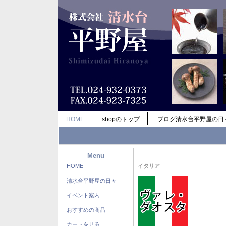
HOME
shopのトップ
ブログ清水台平野屋の日
Menu
HOME
イタリア
清水台平野屋の日々
イベント案内
おすすめの商品
カートを見る