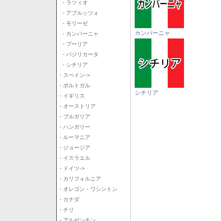
- ラツィオ
- アブルッツォ
- モリーゼ
カンパーニャ
- カンパーニャ
- プーリア
- バジリカータ
- シチリア
- スペイン->
- ポルトガル
シチリア
- イギリス
- オーストリア
- ブルガリア
- ハンガリー
- ルーマニア
- ジョージア
- イスラエル
- ドイツ->
- カリフォルニア
- オレゴン・ワシントン
- カナダ
- チリ
- アルゼンチン