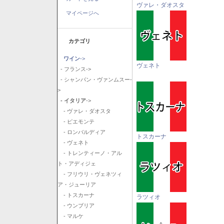
ヴァレ・ダオスタ
マイページへ
カテゴリ
ワイン
->
ヴェネト
- フランス->
- シャンパン・ヴァンムスー-
>
- イタリア
->
- ヴァレ・ダオスタ
- ピエモンテ
- ロンバルディア
トスカーナ
- ヴェネト
- トレンティーノ・アル
ト・アディジェ
- フリウリ・ヴェネツィ
ア・ジューリア
- トスカーナ
ラツィオ
- ウンブリア
- マルケ