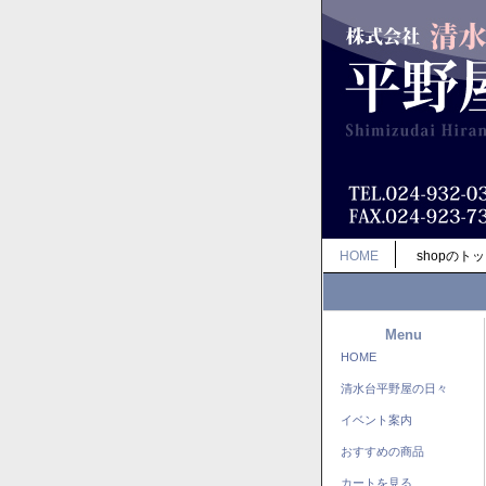
HOME
shopのト
Menu
HOME
清水台平野屋の日々
イベント案内
おすすめの商品
カートを見る