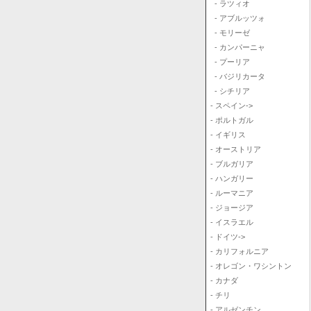
- ラツィオ
- アブルッツォ
- モリーゼ
- カンパーニャ
- プーリア
- バジリカータ
- シチリア
- スペイン->
- ポルトガル
- イギリス
- オーストリア
- ブルガリア
- ハンガリー
- ルーマニア
- ジョージア
- イスラエル
- ドイツ->
- カリフォルニア
- オレゴン・ワシントン
- カナダ
- チリ
- アルゼンチン