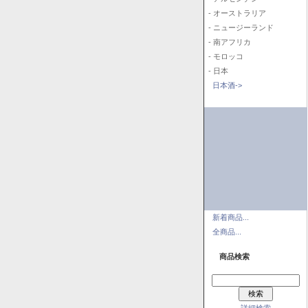
- オーストラリア
- ニュージーランド
- 南アフリカ
- モロッコ
- 日本
日本酒->
新着商品...
全商品...
商品検索
詳細検索