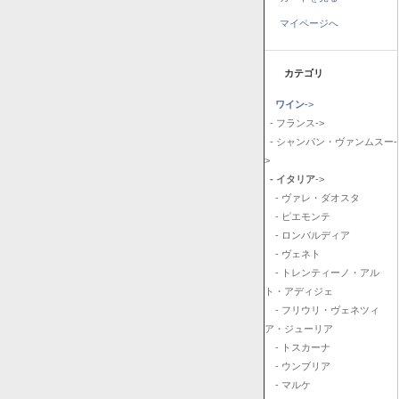
マイページへ
カテゴリ
ワイン
->
- フランス->
- シャンパン・ヴァンムスー-
>
- イタリア
->
- ヴァレ・ダオスタ
- ピエモンテ
- ロンバルディア
- ヴェネト
- トレンティーノ・アル
ト・アディジェ
- フリウリ・ヴェネツィ
ア・ジューリア
- トスカーナ
- ウンブリア
- マルケ