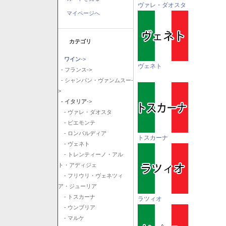
ヴァレ・ダオスタ
マイページへ
カテゴリ
ワイン
->
ヴェネト
- フランス->
- シャンパン・ヴァンムスー-
>
- イタリア
->
- ヴァレ・ダオスタ
- ピエモンテ
- ロンバルディア
トスカーナ
- ヴェネト
- トレンティーノ・アル
ト・アディジェ
- フリウリ・ヴェネツィ
ア・ジューリア
- トスカーナ
ラツィオ
- ウンブリア
- マルケ