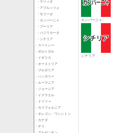
- ラツィオ
- アブルッツォ
- モリーゼ
カンパーニャ
- カンパーニャ
- プーリア
- バジリカータ
- シチリア
- スペイン->
- ポルトガル
シチリア
- イギリス
- オーストリア
- ブルガリア
- ハンガリー
- ルーマニア
- ジョージア
- イスラエル
- ドイツ->
- カリフォルニア
- オレゴン・ワシントン
- カナダ
- チリ
- アルゼンチン