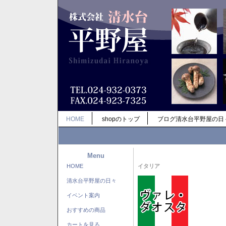
HOME
shopのトップ
ブログ清水台平野屋の日
Menu
HOME
イタリア
清水台平野屋の日々
イベント案内
おすすめの商品
カートを見る