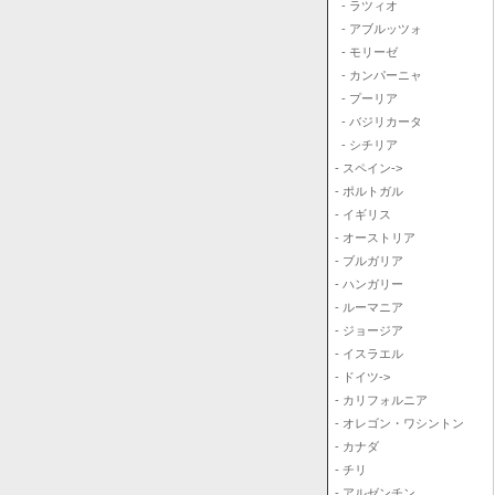
- ラツィオ
- アブルッツォ
- モリーゼ
- カンパーニャ
- プーリア
- バジリカータ
- シチリア
- スペイン->
- ポルトガル
- イギリス
- オーストリア
- ブルガリア
- ハンガリー
- ルーマニア
- ジョージア
- イスラエル
- ドイツ->
- カリフォルニア
- オレゴン・ワシントン
- カナダ
- チリ
- アルゼンチン