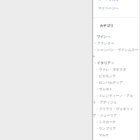
マイページへ
カテゴリ
ワイン
->
- フランス->
- シャンパン・ヴァンムスー-
>
- イタリア
->
- ヴァレ・ダオスタ
- ピエモンテ
- ロンバルディア
- ヴェネト
- トレンティーノ・アル
ト・アディジェ
- フリウリ・ヴェネツィ
ア・ジューリア
- トスカーナ
- ウンブリア
- マルケ