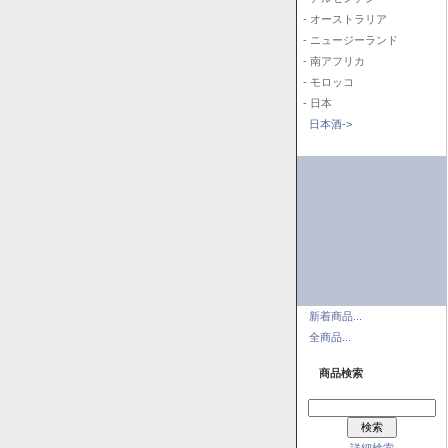
- オーストラリア
- ニュージーランド
- 南アフリカ
- モロッコ
- 日本
日本酒->
新着商品...
全商品...
商品検索
詳細検索