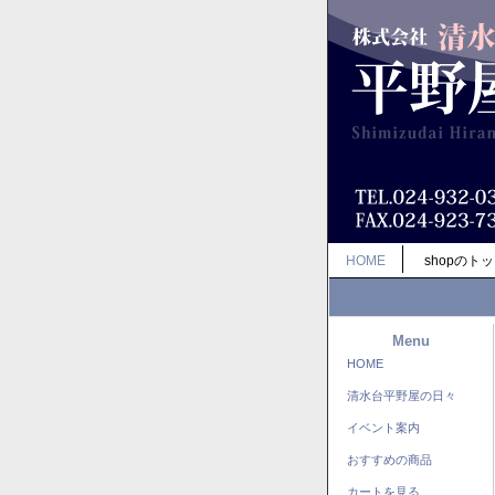
HOME
shopのト
Menu
HOME
清水台平野屋の日々
イベント案内
おすすめの商品
カートを見る