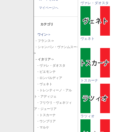
ヴァレ・ダオスタ
マイページへ
カテゴリ
ワイン
->
ヴェネト
- フランス->
- シャンパン・ヴァンムスー-
>
- イタリア
->
- ヴァレ・ダオスタ
- ピエモンテ
- ロンバルディア
トスカーナ
- ヴェネト
- トレンティーノ・アル
ト・アディジェ
- フリウリ・ヴェネツィ
ア・ジューリア
- トスカーナ
ラツィオ
- ウンブリア
- マルケ