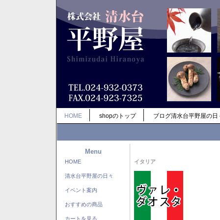
HOME
shopのトップ
ブログ清水台平野屋の日
Menu
HOME
イタリア
清水台平野屋の日々
イベント案内
おすすめの商品
カートを見る