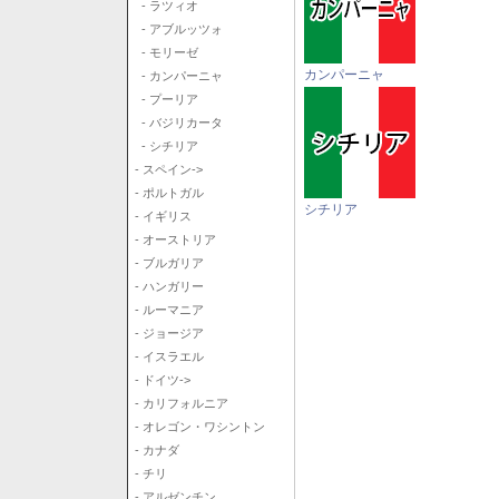
- ラツィオ
- アブルッツォ
- モリーゼ
カンパーニャ
- カンパーニャ
- プーリア
- バジリカータ
- シチリア
- スペイン->
- ポルトガル
シチリア
- イギリス
- オーストリア
- ブルガリア
- ハンガリー
- ルーマニア
- ジョージア
- イスラエル
- ドイツ->
- カリフォルニア
- オレゴン・ワシントン
- カナダ
- チリ
- アルゼンチン