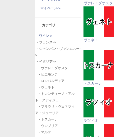
ヴァレ・ダオスタ
マイページへ
カテゴリ
ワイン
->
ヴェネト
- フランス->
- シャンパン・ヴァンムスー-
>
- イタリア
->
- ヴァレ・ダオスタ
- ピエモンテ
- ロンバルディア
トスカーナ
- ヴェネト
- トレンティーノ・アル
ト・アディジェ
- フリウリ・ヴェネツィ
ア・ジューリア
- トスカーナ
ラツィオ
- ウンブリア
- マルケ