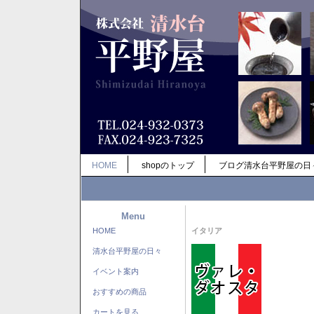
HOME
shopのトップ
ブログ清水台平野屋の日
Menu
HOME
イタリア
清水台平野屋の日々
イベント案内
おすすめの商品
カートを見る