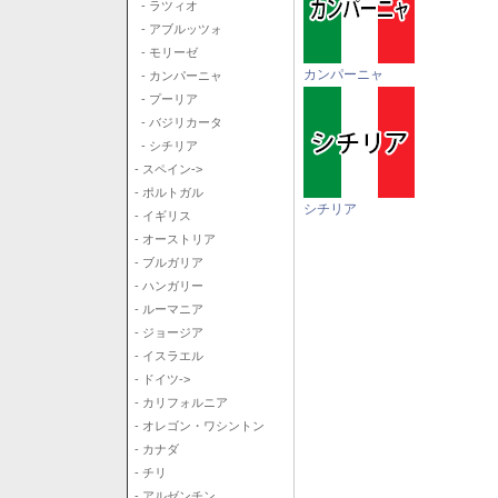
- ラツィオ
- アブルッツォ
- モリーゼ
カンパーニャ
- カンパーニャ
- プーリア
- バジリカータ
- シチリア
- スペイン->
- ポルトガル
シチリア
- イギリス
- オーストリア
- ブルガリア
- ハンガリー
- ルーマニア
- ジョージア
- イスラエル
- ドイツ->
- カリフォルニア
- オレゴン・ワシントン
- カナダ
- チリ
- アルゼンチン