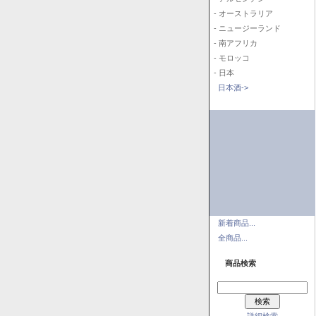
- オーストラリア
- ニュージーランド
- 南アフリカ
- モロッコ
- 日本
日本酒->
新着商品...
全商品...
商品検索
詳細検索