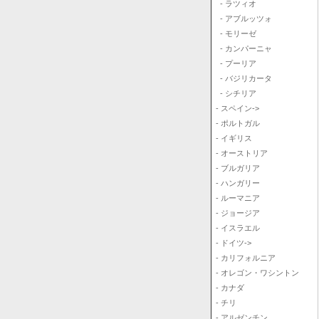
- ラツィオ
- アブルッツォ
- モリーゼ
- カンパーニャ
- プーリア
- バジリカータ
- シチリア
- スペイン->
- ポルトガル
- イギリス
- オーストリア
- ブルガリア
- ハンガリー
- ルーマニア
- ジョージア
- イスラエル
- ドイツ->
- カリフォルニア
- オレゴン・ワシントン
- カナダ
- チリ
- アルゼンチン