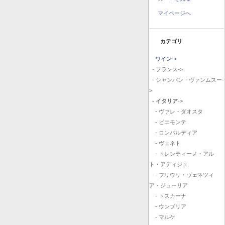
マイページへ
カテゴリ
ワイン
->
- フランス->
- シャンパン・ヴァンムスー-
>
- イタリア
->
- ヴァレ・ダオスタ
- ピエモンテ
- ロンバルディア
- ヴェネト
- トレンティーノ・アル
ト・アディジェ
- フリウリ・ヴェネツィ
ア・ジューリア
- トスカーナ
- ウンブリア
- マルケ