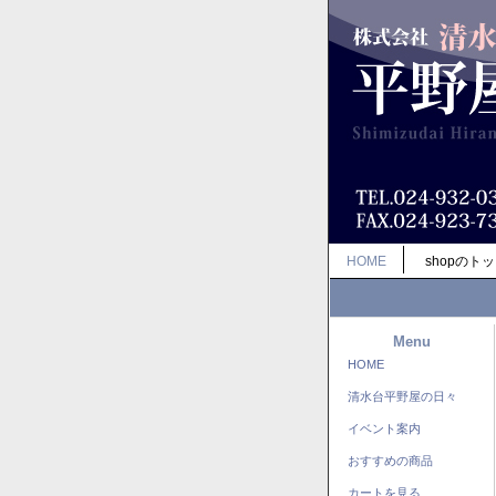
HOME
shopのト
Menu
HOME
清水台平野屋の日々
イベント案内
おすすめの商品
カートを見る