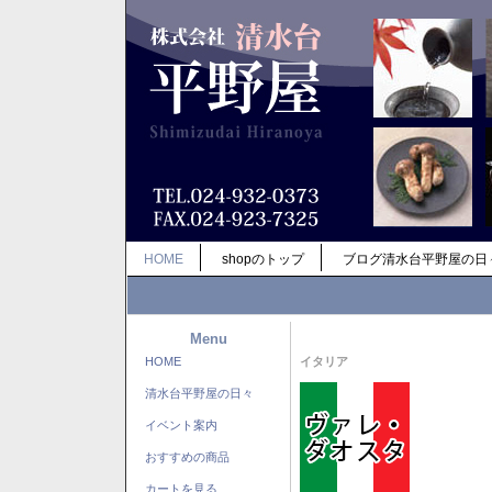
HOME
shopのトップ
ブログ清水台平野屋の日
Menu
HOME
イタリア
清水台平野屋の日々
イベント案内
おすすめの商品
カートを見る