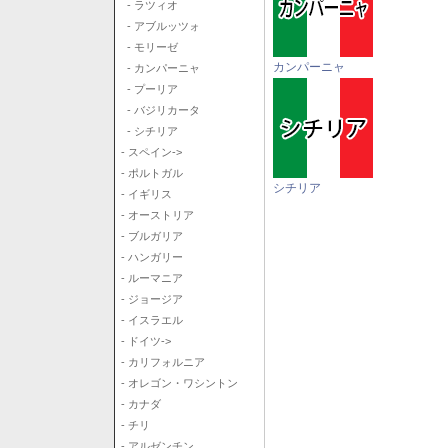
- ラツィオ
- アブルッツォ
- モリーゼ
カンパーニャ
- カンパーニャ
- プーリア
- バジリカータ
- シチリア
- スペイン->
- ポルトガル
シチリア
- イギリス
- オーストリア
- ブルガリア
- ハンガリー
- ルーマニア
- ジョージア
- イスラエル
- ドイツ->
- カリフォルニア
- オレゴン・ワシントン
- カナダ
- チリ
- アルゼンチン