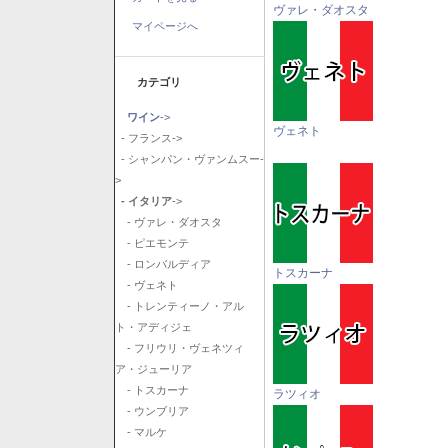
ヴァレ・ダオスタ
マイページへ
カテゴリ
ワイン
->
ヴェネト
- フランス->
- シャンパン・ヴァンムスー-
>
- イタリア
->
- ヴァレ・ダオスタ
- ピエモンテ
- ロンバルディア
トスカーナ
- ヴェネト
- トレンティーノ・アル
ト・アディジェ
- フリウリ・ヴェネツィ
ア・ジューリア
- トスカーナ
ラツィオ
- ウンブリア
- マルケ