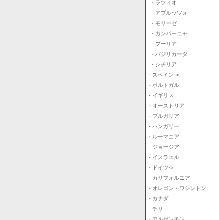
- ラツィオ
- アブルッツォ
- モリーゼ
- カンパーニャ
- プーリア
- バジリカータ
- シチリア
- スペイン->
- ポルトガル
- イギリス
- オーストリア
- ブルガリア
- ハンガリー
- ルーマニア
- ジョージア
- イスラエル
- ドイツ->
- カリフォルニア
- オレゴン・ワシントン
- カナダ
- チリ
- アルゼンチン