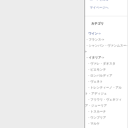
マイページへ
カテゴリ
ワイン
->
- フランス->
- シャンパン・ヴァンムスー-
>
- イタリア
->
- ヴァレ・ダオスタ
- ピエモンテ
- ロンバルディア
- ヴェネト
- トレンティーノ・アル
ト・アディジェ
- フリウリ・ヴェネツィ
ア・ジューリア
- トスカーナ
- ウンブリア
- マルケ