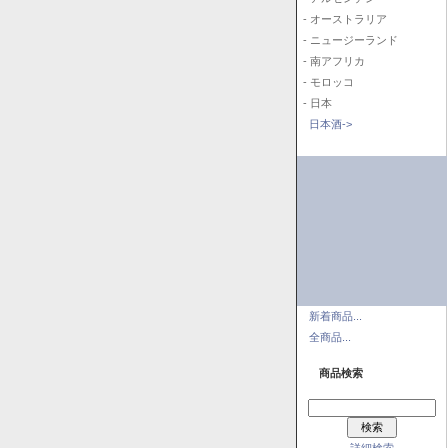
- オーストラリア
- ニュージーランド
- 南アフリカ
- モロッコ
- 日本
日本酒->
新着商品...
全商品...
商品検索
詳細検索