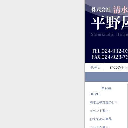
HOME
shopのト
Menu
HOME
清水台平野屋の日々
イベント案内
おすすめの商品
カートを見る