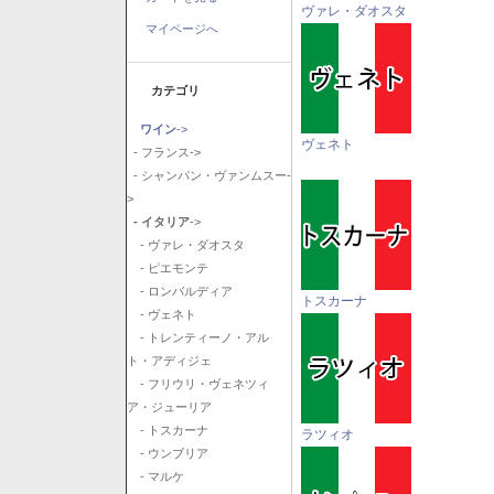
ヴァレ・ダオスタ
マイページへ
カテゴリ
ワイン
->
ヴェネト
- フランス->
- シャンパン・ヴァンムスー-
>
- イタリア
->
- ヴァレ・ダオスタ
- ピエモンテ
- ロンバルディア
トスカーナ
- ヴェネト
- トレンティーノ・アル
ト・アディジェ
- フリウリ・ヴェネツィ
ア・ジューリア
- トスカーナ
ラツィオ
- ウンブリア
- マルケ