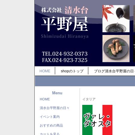
HOME
shopのトップ
ブログ清水台平野屋の日
Menu
HOME
イタリア
清水台平野屋の日々
イベント案内
おすすめの商品
カートを見る