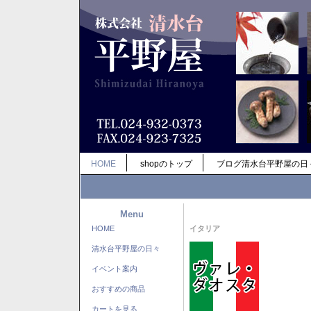
HOME
shopのトップ
ブログ清水台平野屋の日
Menu
HOME
イタリア
清水台平野屋の日々
イベント案内
おすすめの商品
カートを見る