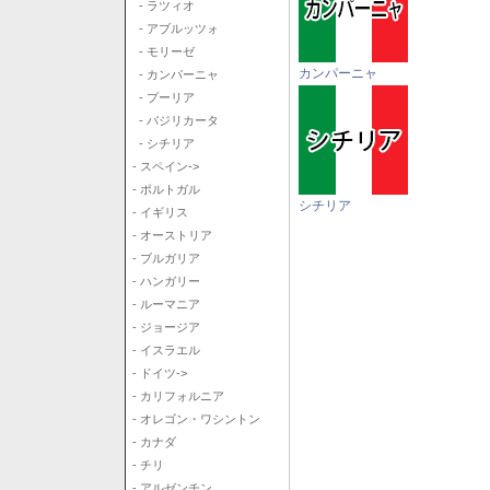
- ラツィオ
- アブルッツォ
- モリーゼ
カンパーニャ
- カンパーニャ
- プーリア
- バジリカータ
- シチリア
- スペイン->
- ポルトガル
シチリア
- イギリス
- オーストリア
- ブルガリア
- ハンガリー
- ルーマニア
- ジョージア
- イスラエル
- ドイツ->
- カリフォルニア
- オレゴン・ワシントン
- カナダ
- チリ
- アルゼンチン