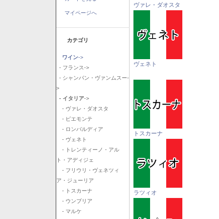
ヴァレ・ダオスタ
マイページへ
カテゴリ
ワイン
->
ヴェネト
- フランス->
- シャンパン・ヴァンムスー-
>
- イタリア
->
- ヴァレ・ダオスタ
- ピエモンテ
- ロンバルディア
トスカーナ
- ヴェネト
- トレンティーノ・アル
ト・アディジェ
- フリウリ・ヴェネツィ
ア・ジューリア
- トスカーナ
ラツィオ
- ウンブリア
- マルケ