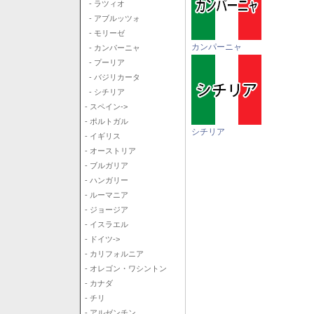
- ラツィオ
- アブルッツォ
- モリーゼ
カンパーニャ
- カンパーニャ
- プーリア
- バジリカータ
- シチリア
- スペイン->
- ポルトガル
シチリア
- イギリス
- オーストリア
- ブルガリア
- ハンガリー
- ルーマニア
- ジョージア
- イスラエル
- ドイツ->
- カリフォルニア
- オレゴン・ワシントン
- カナダ
- チリ
- アルゼンチン