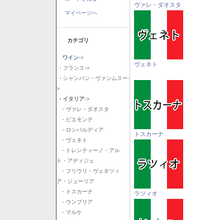
ヴァレ・ダオスタ
マイページへ
カテゴリ
ワイン
->
ヴェネト
- フランス->
- シャンパン・ヴァンムスー-
>
- イタリア
->
- ヴァレ・ダオスタ
- ピエモンテ
- ロンバルディア
トスカーナ
- ヴェネト
- トレンティーノ・アル
ト・アディジェ
- フリウリ・ヴェネツィ
ア・ジューリア
- トスカーナ
ラツィオ
- ウンブリア
- マルケ