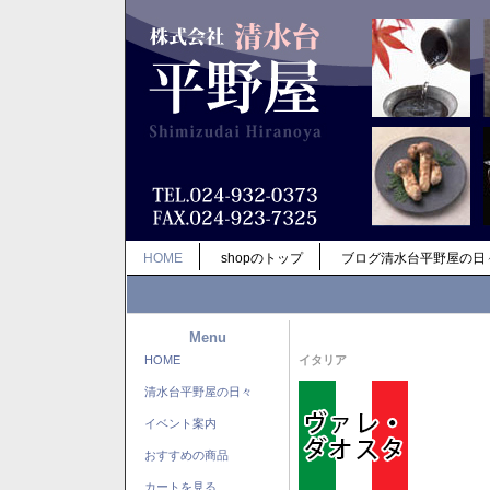
HOME
shopのトップ
ブログ清水台平野屋の日
Menu
HOME
イタリア
清水台平野屋の日々
イベント案内
おすすめの商品
カートを見る