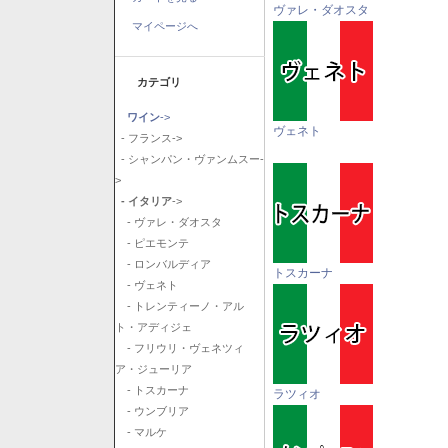
ヴァレ・ダオスタ
マイページへ
カテゴリ
ワイン
->
ヴェネト
- フランス->
- シャンパン・ヴァンムスー-
>
- イタリア
->
- ヴァレ・ダオスタ
- ピエモンテ
- ロンバルディア
トスカーナ
- ヴェネト
- トレンティーノ・アル
ト・アディジェ
- フリウリ・ヴェネツィ
ア・ジューリア
- トスカーナ
ラツィオ
- ウンブリア
- マルケ