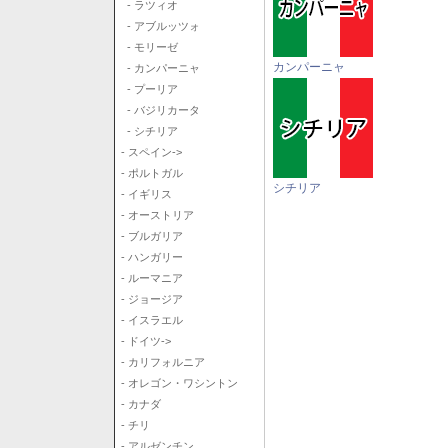
- ラツィオ
- アブルッツォ
- モリーゼ
カンパーニャ
- カンパーニャ
- プーリア
- バジリカータ
- シチリア
- スペイン->
- ポルトガル
シチリア
- イギリス
- オーストリア
- ブルガリア
- ハンガリー
- ルーマニア
- ジョージア
- イスラエル
- ドイツ->
- カリフォルニア
- オレゴン・ワシントン
- カナダ
- チリ
- アルゼンチン