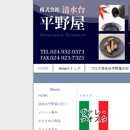
HOME
shopのトップ
ブログ清水台平野屋の日
Menu
HOME
イタリア
清水台平野屋の日々
イベント案内
おすすめの商品
カートを見る