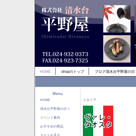
HOME
shopのトップ
ブログ清水台平野屋の日
Menu
HOME
イタリア
清水台平野屋の日々
イベント案内
おすすめの商品
カートを見る