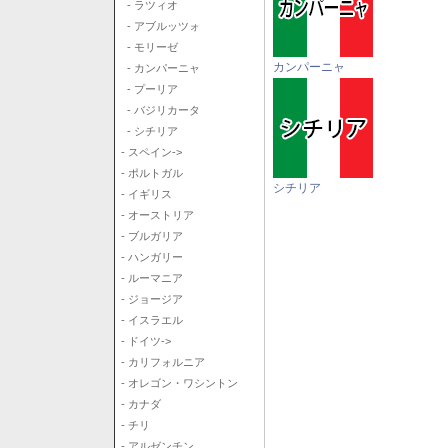
- ラツィオ
- アブルッツォ
- モリーゼ
カンパーニャ
- カンパーニャ
- プーリア
- バジリカータ
- シチリア
- スペイン->
- ポルトガル
シチリア
- イギリス
- オーストリア
- ブルガリア
- ハンガリー
- ルーマニア
- ジョージア
- イスラエル
- ドイツ->
- カリフォルニア
- オレゴン・ワシントン
- カナダ
- チリ
- アルゼンチン