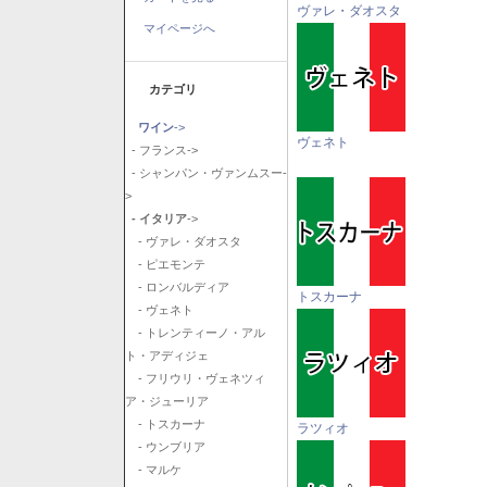
ヴァレ・ダオスタ
マイページへ
カテゴリ
ワイン
->
ヴェネト
- フランス->
- シャンパン・ヴァンムスー-
>
- イタリア
->
- ヴァレ・ダオスタ
- ピエモンテ
- ロンバルディア
トスカーナ
- ヴェネト
- トレンティーノ・アル
ト・アディジェ
- フリウリ・ヴェネツィ
ア・ジューリア
- トスカーナ
ラツィオ
- ウンブリア
- マルケ