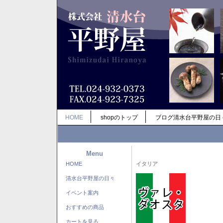
HOME
shopのトップ
ブログ清水台平野屋の日
Menu
HOME
イタリア
清水台平野屋の日々
イベント案内
おすすめの商品
カートを見る