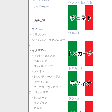
ヴァレ・ダオスタ
マイページへ
カテゴリ
ワイン
->
ヴェネト
- フランス->
- シャンパン・ヴァンムスー-
>
- イタリア
->
- ヴァレ・ダオスタ
- ピエモンテ
- ロンバルディア
トスカーナ
- ヴェネト
- トレンティーノ・アル
ト・アディジェ
- フリウリ・ヴェネツィ
ア・ジューリア
- トスカーナ
ラツィオ
- ウンブリア
- マルケ