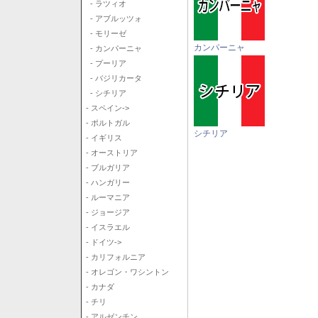
- ラツィオ
- アブルッツォ
- モリーゼ
カンパーニャ
- カンパーニャ
- プーリア
- バジリカータ
- シチリア
- スペイン->
- ポルトガル
シチリア
- イギリス
- オーストリア
- ブルガリア
- ハンガリー
- ルーマニア
- ジョージア
- イスラエル
- ドイツ->
- カリフォルニア
- オレゴン・ワシントン
- カナダ
- チリ
- アルゼンチン