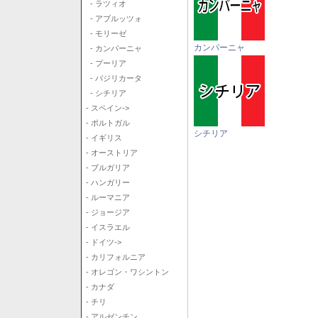
- ラツィオ
- アブルッツォ
- モリーゼ
カンパーニャ
- カンパーニャ
- プーリア
- バジリカータ
- シチリア
- スペイン->
- ポルトガル
シチリア
- イギリス
- オーストリア
- ブルガリア
- ハンガリー
- ルーマニア
- ジョージア
- イスラエル
- ドイツ->
- カリフォルニア
- オレゴン・ワシントン
- カナダ
- チリ
- アルゼンチン