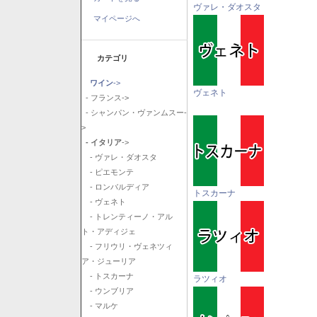
ヴァレ・ダオスタ
マイページへ
カテゴリ
ワイン
->
ヴェネト
- フランス->
- シャンパン・ヴァンムスー-
>
- イタリア
->
- ヴァレ・ダオスタ
- ピエモンテ
- ロンバルディア
トスカーナ
- ヴェネト
- トレンティーノ・アル
ト・アディジェ
- フリウリ・ヴェネツィ
ア・ジューリア
- トスカーナ
ラツィオ
- ウンブリア
- マルケ