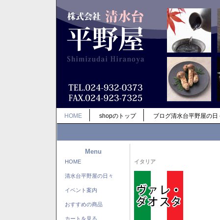
HOME
shopのトップ
ブログ清水台平野屋の日
Menu
HOME
イタリア
清水台平野屋の日々
イベント案内
おすすめの商品
カートを見る