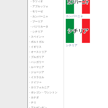
- ラツィオ
- アブルッツォ
- モリーゼ
カンパーニャ
- カンパーニャ
- プーリア
- バジリカータ
- シチリア
- スペイン->
- ポルトガル
シチリア
- イギリス
- オーストリア
- ブルガリア
- ハンガリー
- ルーマニア
- ジョージア
- イスラエル
- ドイツ->
- カリフォルニア
- オレゴン・ワシントン
- カナダ
- チリ
- アルゼンチン