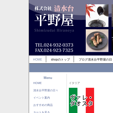
HOME
shopのトップ
ブログ清水台平野屋の日
Menu
HOME
イタリア
清水台平野屋の日々
イベント案内
おすすめの商品
カートを見る