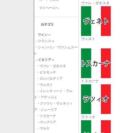
ヴァレ・ダオスタ
マイページへ
カテゴリ
ワイン
->
ヴェネト
- フランス->
- シャンパン・ヴァンムスー-
>
- イタリア
->
- ヴァレ・ダオスタ
- ピエモンテ
- ロンバルディア
トスカーナ
- ヴェネト
- トレンティーノ・アル
ト・アディジェ
- フリウリ・ヴェネツィ
ア・ジューリア
- トスカーナ
ラツィオ
- ウンブリア
- マルケ