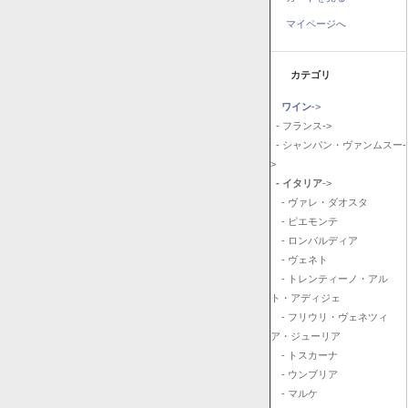
マイページへ
カテゴリ
ワイン
->
- フランス->
- シャンパン・ヴァンムスー-
>
- イタリア
->
- ヴァレ・ダオスタ
- ピエモンテ
- ロンバルディア
- ヴェネト
- トレンティーノ・アル
ト・アディジェ
- フリウリ・ヴェネツィ
ア・ジューリア
- トスカーナ
- ウンブリア
- マルケ