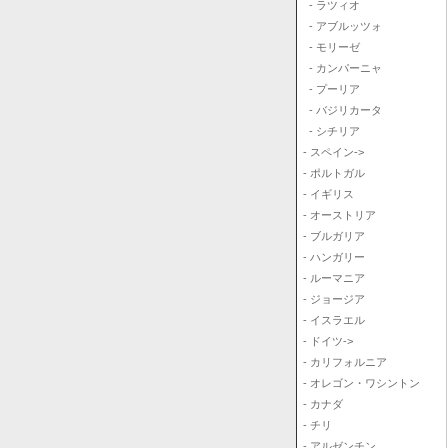
- ラツィオ
- アブルッツォ
- モリーゼ
- カンパーニャ
- プーリア
- バジリカータ
- シチリア
- スペイン->
- ポルトガル
- イギリス
- オーストリア
- ブルガリア
- ハンガリー
- ルーマニア
- ジョージア
- イスラエル
- ドイツ->
- カリフォルニア
- オレゴン・ワシントン
- カナダ
- チリ
- アルゼンチン