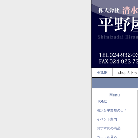
HOME
shopのト
Menu
HOME
清水台平野屋の日々
イベント案内
おすすめの商品
カートを見る