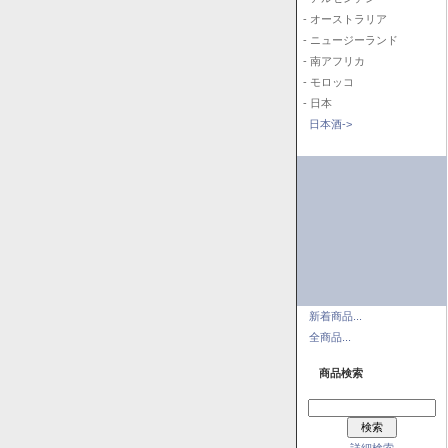
- オーストラリア
- ニュージーランド
- 南アフリカ
- モロッコ
- 日本
日本酒->
新着商品...
全商品...
商品検索
詳細検索