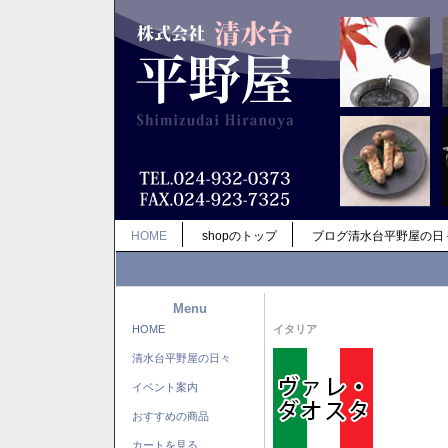
HOME
shopのトップ
ブログ清水台平野屋の日
Menu
HOME
イタリア
清水台平野屋の日々
イベント案内
おすすめの商品
カートを見る