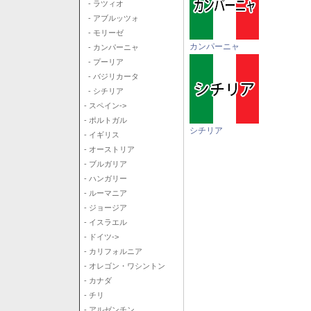
- ラツィオ
- アブルッツォ
- モリーゼ
カンパーニャ
- カンパーニャ
- プーリア
- バジリカータ
- シチリア
- スペイン->
- ポルトガル
シチリア
- イギリス
- オーストリア
- ブルガリア
- ハンガリー
- ルーマニア
- ジョージア
- イスラエル
- ドイツ->
- カリフォルニア
- オレゴン・ワシントン
- カナダ
- チリ
- アルゼンチン