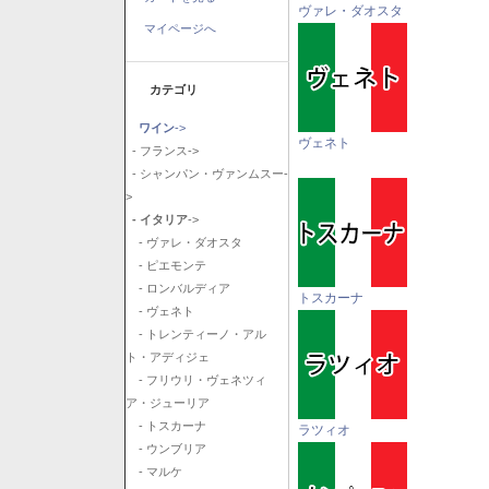
ヴァレ・ダオスタ
マイページへ
カテゴリ
ワイン
->
ヴェネト
- フランス->
- シャンパン・ヴァンムスー-
>
- イタリア
->
- ヴァレ・ダオスタ
- ピエモンテ
- ロンバルディア
トスカーナ
- ヴェネト
- トレンティーノ・アル
ト・アディジェ
- フリウリ・ヴェネツィ
ア・ジューリア
- トスカーナ
ラツィオ
- ウンブリア
- マルケ