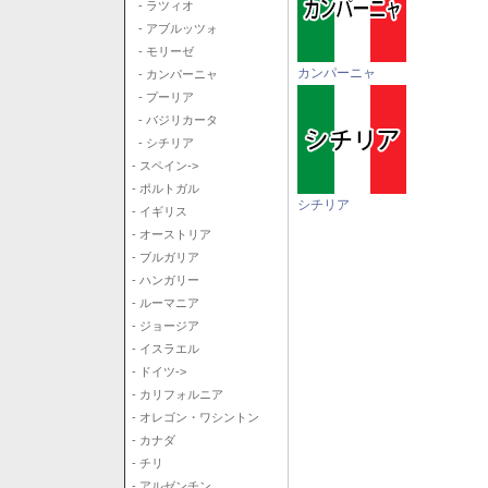
- ラツィオ
- アブルッツォ
- モリーゼ
カンパーニャ
- カンパーニャ
- プーリア
- バジリカータ
- シチリア
- スペイン->
- ポルトガル
シチリア
- イギリス
- オーストリア
- ブルガリア
- ハンガリー
- ルーマニア
- ジョージア
- イスラエル
- ドイツ->
- カリフォルニア
- オレゴン・ワシントン
- カナダ
- チリ
- アルゼンチン