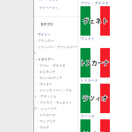
ヴァレ・ダオスタ
マイページへ
カテゴリ
ワイン
->
ヴェネト
- フランス->
- シャンパン・ヴァンムスー-
>
- イタリア
->
- ヴァレ・ダオスタ
- ピエモンテ
- ロンバルディア
トスカーナ
- ヴェネト
- トレンティーノ・アル
ト・アディジェ
- フリウリ・ヴェネツィ
ア・ジューリア
- トスカーナ
ラツィオ
- ウンブリア
- マルケ