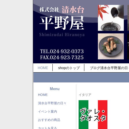
HOME
shopのトップ
ブログ清水台平野屋の日
Menu
HOME
イタリア
清水台平野屋の日々
イベント案内
おすすめの商品
カートを見る