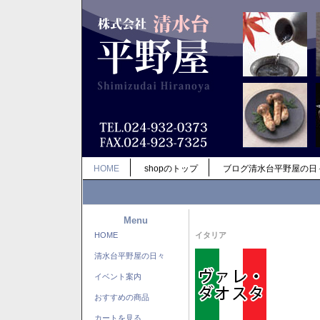
HOME
shopのトップ
ブログ清水台平野屋の日
Menu
HOME
イタリア
清水台平野屋の日々
イベント案内
おすすめの商品
カートを見る