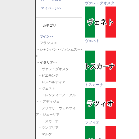
ヴァレ・ダオスタ
マイページへ
カテゴリ
ワイン
->
ヴェネト
- フランス->
- シャンパン・ヴァンムスー-
>
- イタリア
->
- ヴァレ・ダオスタ
- ピエモンテ
- ロンバルディア
トスカーナ
- ヴェネト
- トレンティーノ・アル
ト・アディジェ
- フリウリ・ヴェネツィ
ア・ジューリア
- トスカーナ
ラツィオ
- ウンブリア
- マルケ