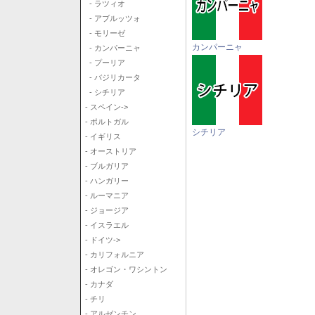
- ラツィオ
- アブルッツォ
- モリーゼ
カンパーニャ
- カンパーニャ
- プーリア
- バジリカータ
- シチリア
- スペイン->
- ポルトガル
シチリア
- イギリス
- オーストリア
- ブルガリア
- ハンガリー
- ルーマニア
- ジョージア
- イスラエル
- ドイツ->
- カリフォルニア
- オレゴン・ワシントン
- カナダ
- チリ
- アルゼンチン